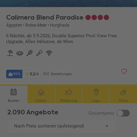
Calimera Blend Paradise
Ägypten
•
Rotes Meer
•
Hurghada
6 Nächte, ab 3.9.2026, Double Superior Pool View Free
Upgrade, Alles Inklusive, ab Wien
91%
5,2
/6
932
Bewertungen
Buchen
Details
Bewertung
Lage
Klima
2.090 Angebote
Gesamtpreis
Nach Preis sortieren (aufsteigend)