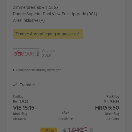
Zimmerpreis ab € 1.566,-
Double Superior Pool View Free Upgrade (DS1)
Alles Inklusive (A)
Zimmer & Verpflegung anpassen
Anbieter:
XDER
Hotelbeschreibung anzeigen
Transfer
Hinflug
Rückflug
Do., 3.9.26
Mi., 9.9.26
VIE
15:15
HRG
5:50
Direktflug
Direktflug
Air Cairo
Details
Air Cairo
1.042,-
€
-24%