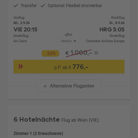
Transfer
Optional: Flexibel stornierbar
Hinflug
Rückflug
Mi., 2.9.26
Di., 8.9.26
VIE
20:15
HRG
5:05
Direktflug
Direktflug
Air Cairo
Details
Corendon Airlines Europe
1.000,-
€
-22%
776,-
p.P. ab €
Alternative Flugzeiten
6 Hotelnächte
Flug ab Wien (VIE)
Zimmer 1 (2 Erwachsene)