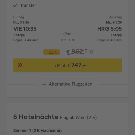
Transfer
Hinflug
Rückflug
Do., 3.9.26
Mi., 9.9.26
VIE
10:35
HRG
5:05
1 Stopp
1 Stopp
Pegasus Airlines
Details
Pegasus Airlines
962,-
€
-22%
747,-
p.P. ab €
Alternative Flugzeiten
6 Hotelnächte
Flug ab Wien (VIE)
Zimmer 1 (2 Erwachsene)