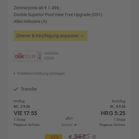
Zimmerpreis ab € 1.498,-
Double Superior Pool View Free Upgrade (DS1)
Alles Inklusive (A)
Zimmer & Verpflegung anpassen
Anbieter:
XDER
Hotelbeschreibung anzeigen
Transfer
Hinflug
Rückflug
Mi., 2.9.26
Di., 8.9.26
VIE
17:55
HRG
5:25
1 Stopp
1 Stopp
Pegasus Airlines
Details
Pegasus Airlines
963,-
€
-22%