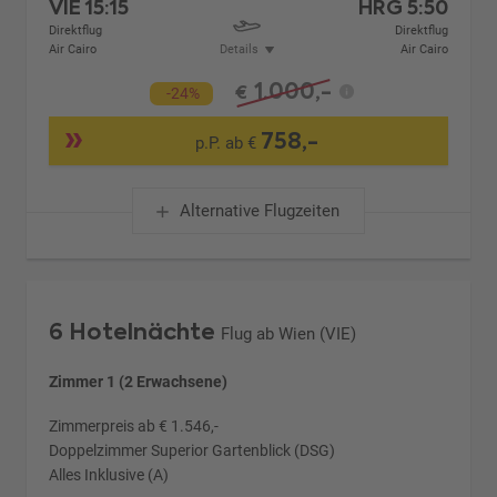
VIE
15:15
HRG
5:50
Direktflug
Direktflug
Air Cairo
Details
Air Cairo
1.000,-
€
-24%
758,-
p.P. ab €
Alternative Flugzeiten
6 Hotelnächte
Flug ab Wien (VIE)
Zimmer 1 (2 Erwachsene)
Zimmerpreis ab € 1.546,-
Doppelzimmer Superior Gartenblick (DSG)
Alles Inklusive (A)