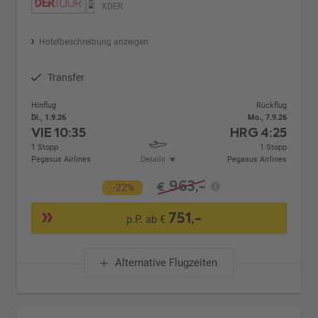
XDER
Hotelbeschreibung anzeigen
Transfer
Hinflug
Rückflug
Di., 1.9.26
Mo., 7.9.26
VIE
10:35
HRG
4:25
1 Stopp
1 Stopp
Pegasus Airlines
Details
Pegasus Airlines
963,-
€
-22%
751,-
p.P. ab €
Alternative Flugzeiten