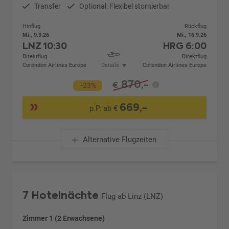
Transfer
Optional: Flexibel stornierbar
Hinflug
Rückflug
Mi., 9.9.26
Mi., 16.9.26
LNZ
10:30
HRG
6:00
Direktflug
Direktflug
Corendon Airlines Europe
Details
Corendon Airlines Europe
870,-
€
-23%
669,-
p.P. ab €
Alternative Flugzeiten
7 Hotelnächte
Flug ab Linz (LNZ)
Zimmer 1 (2 Erwachsene)