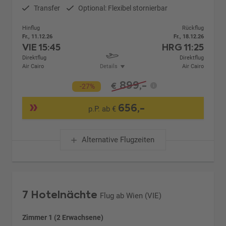
Transfer
Optional: Flexibel stornierbar
Hinflug
Rückflug
Fr., 11.12.26
Fr., 18.12.26
VIE
15:45
HRG
11:25
Direktflug
Direktflug
Air Cairo
Details
Air Cairo
899,-
€
-27%
656,-
p.P. ab €
Alternative Flugzeiten
7 Hotelnächte
Flug ab Wien (VIE)
Zimmer 1 (2 Erwachsene)