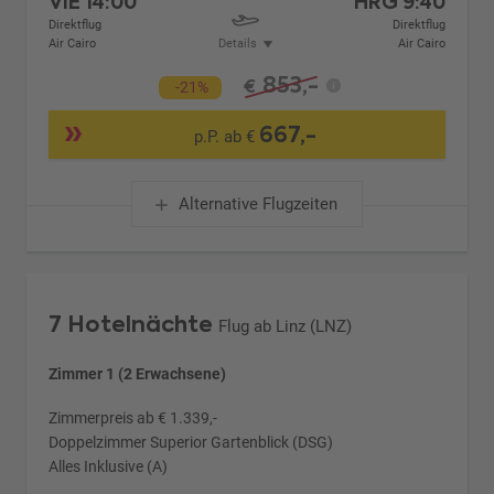
VIE
14:00
HRG
9:40
Direktflug
Direktflug
Air Cairo
Details
Air Cairo
853,-
€
-21%
667,-
p.P. ab €
Alternative Flugzeiten
7 Hotelnächte
Flug ab Linz (LNZ)
Zimmer 1 (2 Erwachsene)
Zimmerpreis ab € 1.339,-
Doppelzimmer Superior Gartenblick (DSG)
Alles Inklusive (A)