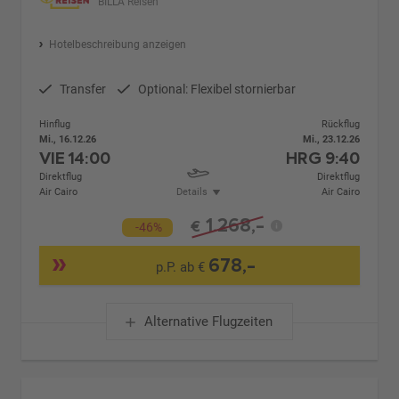
BILLA Reisen
Hotelbeschreibung anzeigen
Transfer
Optional: Flexibel stornierbar
Hinflug
Rückflug
Mi., 16.12.26
Mi., 23.12.26
VIE
14:00
HRG
9:40
Direktflug
Direktflug
Air Cairo
Details
Air Cairo
1.268,-
€
-46%
678,-
p.P. ab €
Alternative Flugzeiten