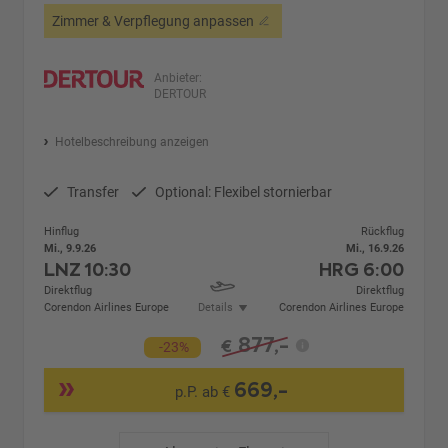
Zimmer & Verpflegung anpassen
Anbieter:
DERTOUR
Hotelbeschreibung anzeigen
Transfer
Optional: Flexibel stornierbar
Hinflug
Rückflug
Mi., 9.9.26
Mi., 16.9.26
LNZ
10:30
HRG
6:00
Direktflug
Direktflug
Corendon Airlines Europe
Details
Corendon Airlines Europe
877,-
€
-23%
669,-
p.P. ab €