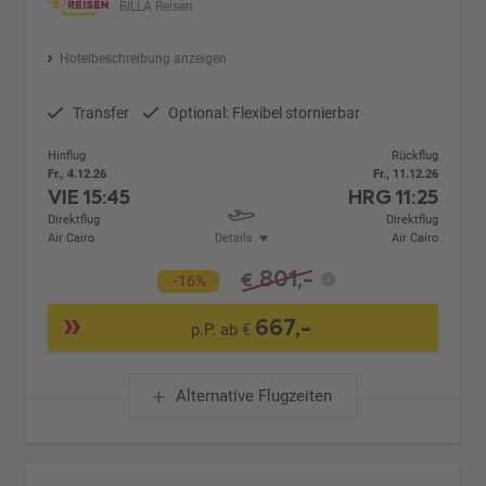
BILLA Reisen
Hotelbeschreibung anzeigen
Transfer
Optional: Flexibel stornierbar
Hinflug
Rückflug
Fr., 4.12.26
Fr., 11.12.26
VIE
15:45
HRG
11:25
Direktflug
Direktflug
Air Cairo
Details
Air Cairo
801,-
€
-16%
667,-
p.P. ab €
Alternative Flugzeiten