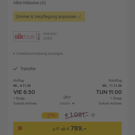
Alles Inklusive (A)
Zimmer & Verpflegung anpassen
Anbieter:
XDER
Hotelbeschreibung anzeigen
Transfer
Hinflug
Rückflug
Mi., 4.11.26
Mi., 11.11.26
VIE
6:50
TUN
11:00
1 Stopp
1 Stopp
Turkish Airlines
Details
Turkish Airlines
1.081,-
€
-27%
789,-
p.P. ab €