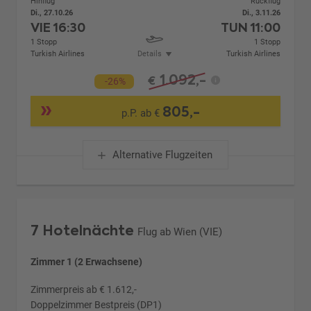
Hinflug
Rückflug
Di., 27.10.26
Di., 3.11.26
VIE
16:30
TUN
11:00
1 Stopp
1 Stopp
Turkish Airlines
Details
Turkish Airlines
1.092,-
€
-26%
805,-
p.P. ab €
Alternative Flugzeiten
7 Hotelnächte
Flug ab Wien (VIE)
Zimmer 1 (2 Erwachsene)
Zimmerpreis ab € 1.612,-
Doppelzimmer Bestpreis (DP1)