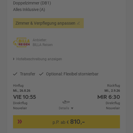
Doppelzimmer (DB1)
Alles Inklusive (A)
Zimmer & Verpflegung anpassen
Anbieter:
BILLA Reisen
Hotelbeschreibung anzeigen
Transfer
Optional: Flexibel stornierbar
Hinflug
Rückflug
Mi., 26.8.26
Mi., 2.9.26
VIE
10:55
MIR
6:30
Direktflug
Direktflug
Nouvelair
Details
Nouvelair
810,-
p.P. ab €