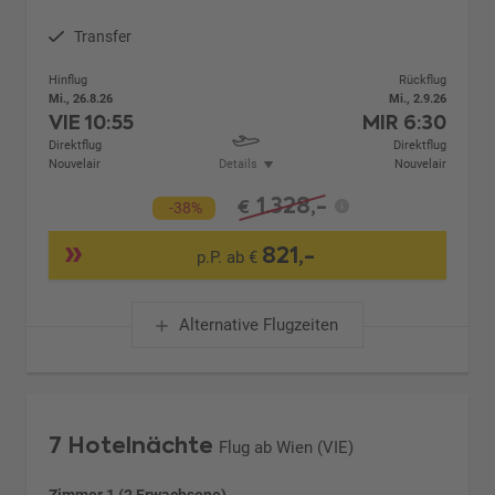
Transfer
Hinflug
Rückflug
Mi., 26.8.26
Mi., 2.9.26
VIE
10:55
MIR
6:30
Direktflug
Direktflug
Nouvelair
Details
Nouvelair
1.328,-
€
-38%
821,-
p.P. ab €
Alternative Flugzeiten
7 Hotelnächte
Flug ab Wien (VIE)