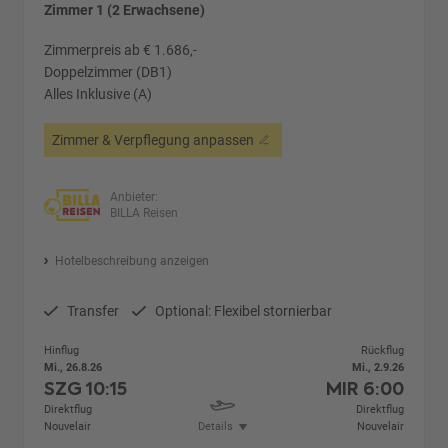
Zimmer 1 (2 Erwachsene)
Zimmerpreis ab € 1.686,-
Doppelzimmer (DB1)
Alles Inklusive (A)
Zimmer & Verpflegung anpassen
Anbieter:
BILLA Reisen
Hotelbeschreibung anzeigen
Transfer
Optional: Flexibel stornierbar
Hinflug
Rückflug
Mi., 26.8.26
Mi., 2.9.26
SZG
10:15
MIR
6:00
Direktflug
Direktflug
Nouvelair
Details
Nouvelair