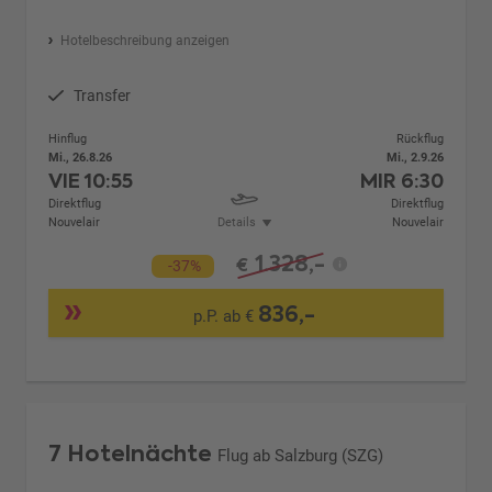
Hotelbeschreibung anzeigen
Transfer
Hinflug
Rückflug
Mi., 26.8.26
Mi., 2.9.26
VIE
10:55
MIR
6:30
Direktflug
Direktflug
Nouvelair
Details
Nouvelair
1.328,-
€
-37%
836,-
p.P. ab €
7 Hotelnächte
Flug ab Salzburg (SZG)