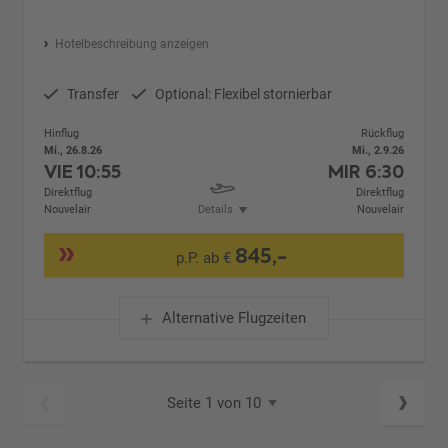
Hotelbeschreibung anzeigen
Transfer
Optional: Flexibel stornierbar
Hinflug
Rückflug
Mi., 26.8.26
Mi., 2.9.26
VIE
10:55
MIR
6:30
Direktflug
Direktflug
Nouvelair
Details
Nouvelair
845,-
p.P. ab €
Alternative Flugzeiten
Seite 1 von 10