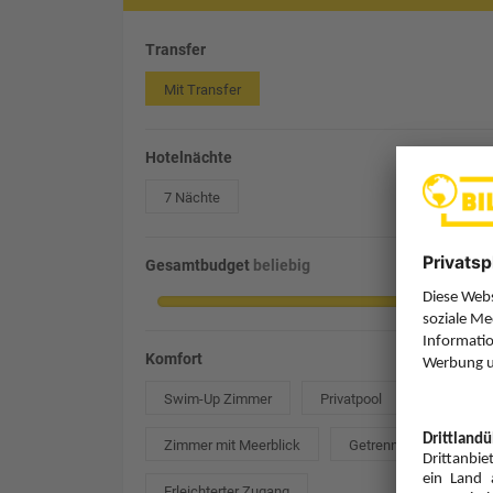
Transfer
Mit Transfer
Hotelnächte
7 Nächte
Gesamtbudget
beliebig
Komfort
Swim-Up Zimmer
Privatpool
Zimmer mit Meerblick
Getrennte Betten
Erleichterter Zugang