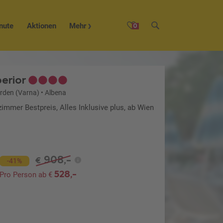
nute
Aktionen
Mehr
0
erior
orden (Varna)
•
Albena
immer Bestpreis, Alles Inklusive plus, ab Wien
908,-
€
-41%
528,-
Pro Person ab €