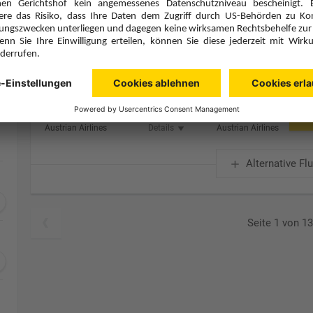
Zimmer & Verpflegung anpassen
Hinflug
Rückflug
Do., 24.9.26
Do., 1.10.26
VIE
17:00
VAR
20:30
Direktflug
Direktflug
Austrian Airlines
Details
Austrian Airlines
Alternative Fl
Seite 1 von 1