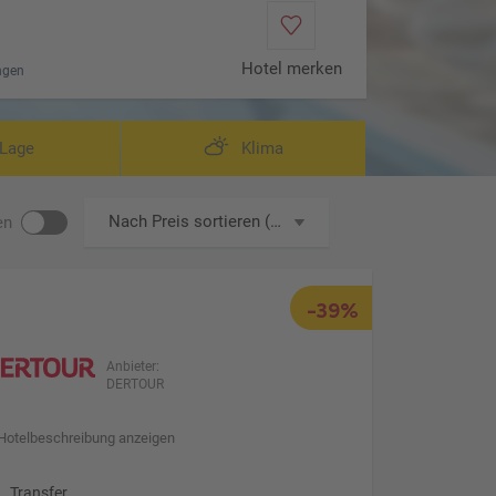
Hotel merken
ngen
Lage
Klima
Nach Preis sortieren (aufsteigend)
en
-39%
Anbieter:
DERTOUR
Hotelbeschreibung anzeigen
Transfer