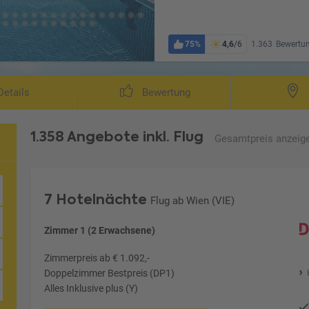
75%
4,6
/6
1.363
Bewertu
etails
Bewertung
1.358 Angebote
inkl. Flug
Gesamtpreis
anzeig
7 Hotelnächte
Flug ab Wien (VIE)
Zimmer 1 (2 Erwachsene)
Zimmerpreis ab € 1.092,-
Doppelzimmer Bestpreis (DP1)
Alles Inklusive plus (Y)