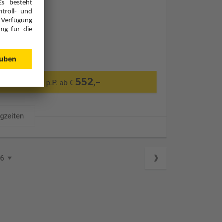
Transfer
552,-
p.P. ab €
ugzeiten
36