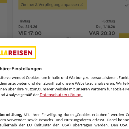
Zimmer & Verpflegung anpassen
Hinflug
Rückflug
Do., 24.9.26
Do., 1.10.26
VIE
17:00
VAR
20:30
Direktflug
Direktflug
Austrian Airlines
Details
Austrian Airlines
Alternative Fl
7 Hotelnächte
Flug ab Wien (VIE)
Zimmer 1 (2 Erwachsene)
Zimmerpreis ab € 1.104,-
Doppelzimmer Bestpreis (DP1)
Alles Inklusive plus (Y)