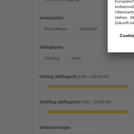
Veranstalter
BILLA Reisen
DERTOUR
Abflughafen
Salzburg
Wien
Hinflug (Abflugzeit)
0:00 – 24:00 Uhr
Rückflug (Abflugzeit)
0:00 – 24:00 Uhr
Zwischenstopps