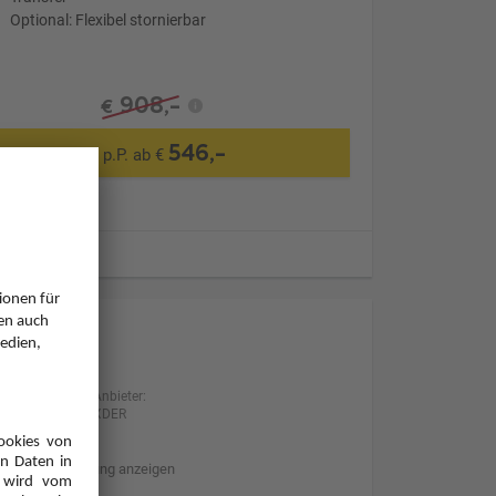
Optional: Flexibel stornierbar
908,-
€
546,-
p.P. ab €
ugzeiten
Anbieter:
XDER
Hotelbeschreibung anzeigen