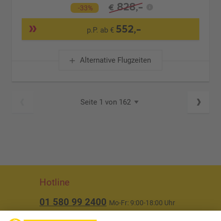
828,-
€
-33%
552,-
p.P. ab €
Alternative Flugzeiten
Seite 1 von 162
Hotline
01 580 99 2400
Mo-Fr: 9:00-18:00 Uhr
(ausgenommen Feiertage)