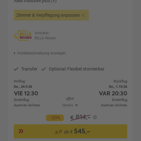
Alles Inklusive plus (Y)
Zimmer & Verpflegung anpassen
Anbieter:
BILLA Reisen
Hotelbeschreibung anzeigen
Transfer
Optional: Flexibel stornierbar
Hinflug
Rückflug
Do., 24.9.26
Do., 1.10.26
VIE
12:30
VAR
20:30
Direktflug
Direktflug
Austrian Airlines
Details
Austrian Airlines
814,-
€
-33%
545,-
p.P. ab €