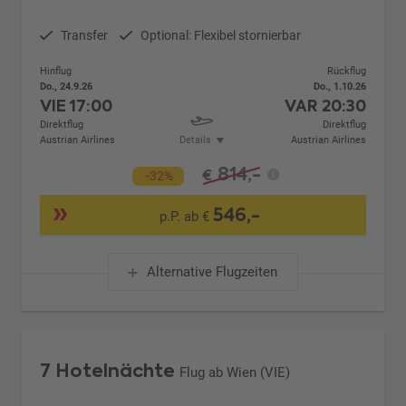
Transfer
Optional: Flexibel stornierbar
Hinflug
Rückflug
Do., 24.9.26
Do., 1.10.26
VIE
17:00
VAR
20:30
Direktflug
Direktflug
Austrian Airlines
Details
Austrian Airlines
814,-
€
-32%
546,-
p.P. ab €
Alternative Flugzeiten
7 Hotelnächte
Flug ab Wien (VIE)