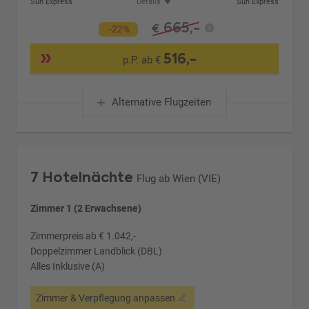
Sun Express
Details
Sun Express
665,-
€
-22%
516,-
p.P. ab €
Alternative Flugzeiten
7 Hotelnächte
Flug ab Wien (VIE)
Zimmer 1 (2 Erwachsene)
Zimmerpreis ab € 1.042,-
Doppelzimmer Landblick (DBL)
Alles Inklusive (A)
Zimmer & Verpflegung anpassen