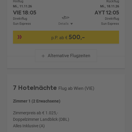
Hinflug
Rückflug
Mi., 11.11.26
Mi., 18.11.26
VIE
18:05
AYT
12:05
Direktflug
Direktflug
Sun Express
Details
Sun Express
500,-
p.P. ab €
Alternative Flugzeiten
7 Hotelnächte
Flug ab Wien (VIE)
Zimmer 1 (2 Erwachsene)
Zimmerpreis ab € 1.025,-
Doppelzimmer Landblick (DBL)
Alles Inklusive (A)