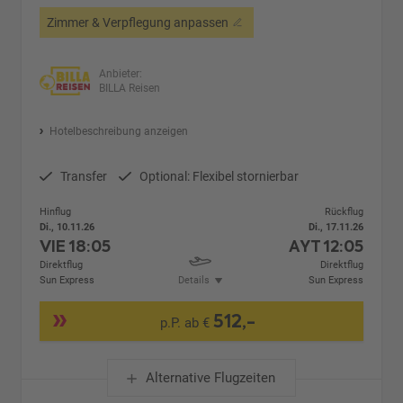
Zimmer & Verpflegung anpassen
Anbieter:
BILLA Reisen
Hotelbeschreibung anzeigen
Transfer
Optional: Flexibel stornierbar
Hinflug
Rückflug
Di., 10.11.26
Di., 17.11.26
VIE
18:05
AYT
12:05
Direktflug
Direktflug
Sun Express
Details
Sun Express
512,-
p.P. ab €
Alternative Flugzeiten