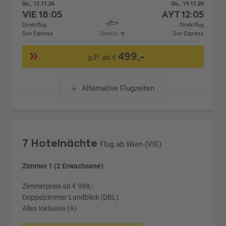
Do., 12.11.26
Do., 19.11.26
VIE
18:05
AYT
12:05
Direktflug
Direktflug
Sun Express
Details
Sun Express
499,-
p.P. ab €
Alternative Flugzeiten
7 Hotelnächte
Flug ab Wien (VIE)
Zimmer 1 (2 Erwachsene)
Zimmerpreis ab € 998,-
Doppelzimmer Landblick (DBL)
Alles Inklusive (A)