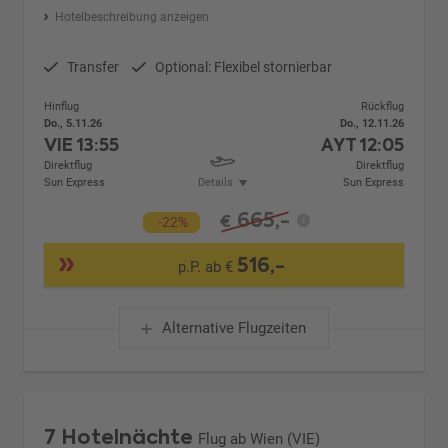
Hotelbeschreibung anzeigen
Transfer
Optional: Flexibel stornierbar
Hinflug
Rückflug
Do., 5.11.26
Do., 12.11.26
VIE
13:55
AYT
12:05
Direktflug
Direktflug
Sun Express
Details
Sun Express
665,-
€
-22%
516,-
p.P. ab €
Alternative Flugzeiten
7 Hotelnächte
Flug ab Wien (VIE)