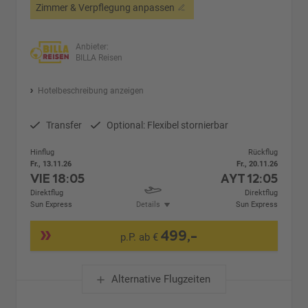
Zimmer & Verpflegung anpassen
Anbieter:
BILLA Reisen
Hotelbeschreibung anzeigen
Transfer
Optional: Flexibel stornierbar
Hinflug
Rückflug
Fr., 13.11.26
Fr., 20.11.26
VIE
18:05
AYT
12:05
Direktflug
Direktflug
Sun Express
Details
Sun Express
499,-
p.P. ab €
Alternative Flugzeiten