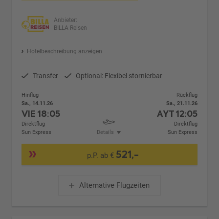
Anbieter:
BILLA Reisen
Hotelbeschreibung anzeigen
Transfer
Optional: Flexibel stornierbar
Hinflug
Rückflug
Sa., 14.11.26
Sa., 21.11.26
VIE
18:05
AYT
12:05
Direktflug
Direktflug
Sun Express
Details
Sun Express
521,-
p.P. ab €
Alternative Flugzeiten