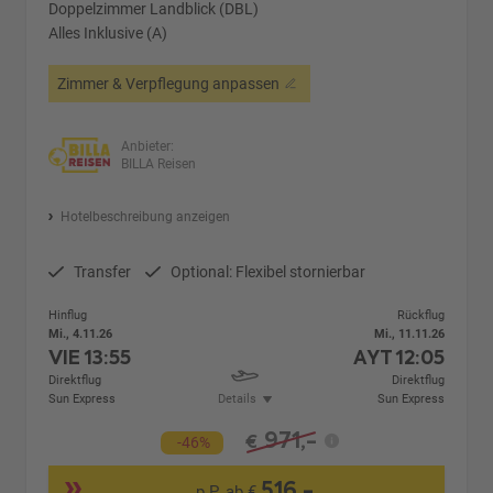
Doppelzimmer Landblick (DBL)
Alles Inklusive (A)
Zimmer & Verpflegung anpassen
Anbieter:
BILLA Reisen
Hotelbeschreibung anzeigen
Transfer
Optional: Flexibel stornierbar
Hinflug
Rückflug
Mi., 4.11.26
Mi., 11.11.26
VIE
13:55
AYT
12:05
Direktflug
Direktflug
Sun Express
Details
Sun Express
971,-
€
-46%
516,-
p.P. ab €