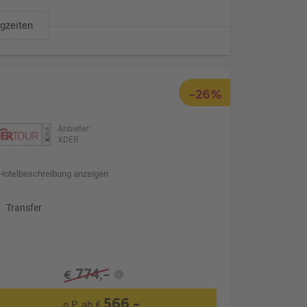
ugzeiten
-26%
Anbieter:
XDER
Hotelbeschreibung anzeigen
Transfer
774,-
€
566,-
p.P. ab €