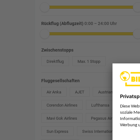
Rückflug (Abflugzeit)
0:00 – 24:00 Uhr
Zwischenstopps
Direktflug
Max. 1 Stopp
Fluggesellschaften
Air Anka
AJET
Austrian Airlines
Corendon Airlines
Lufthansa
Mavi Gok Airlines
Pegasus Airlines
Sun Express
Swiss International