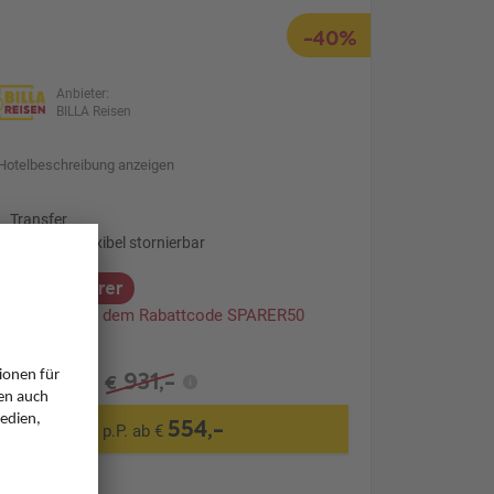
-40%
Anbieter:
BILLA Reisen
Hotelbeschreibung anzeigen
Transfer
Optional: Flexibel stornierbar
Monatssparer
 50 sparen mit dem Rabattcode SPARER50
931,-
€
554,-
p.P. ab €