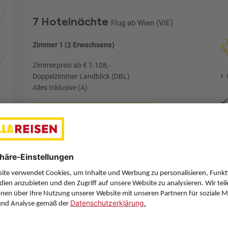
7 Hotelnächte
Flug ab Wien (VIE)
Zimmer 1 (2 Erwachsene)
Zimmerpreis ab € 1.108,-
Doppelzimmer Landblick (DBL)
Alles Inklusive (A)
Zimmer & Verpflegung anpassen
€
Hinflug
Rückflug
Mo., 2.11.26
Mo., 9.11.26
VIE
13:55
AYT
12:05
Direktflug
Direktflug
Sun Express
Details
Sun Express