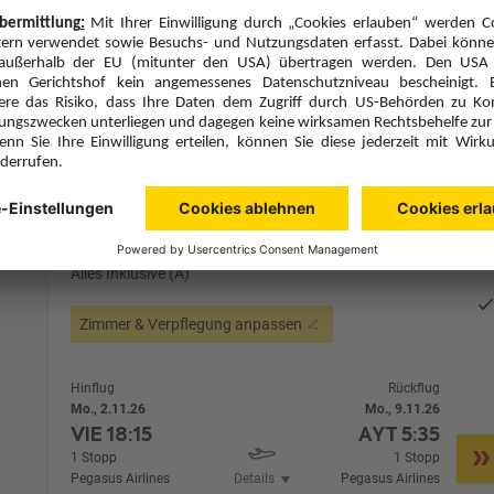
Alternative Fl
7 Hotelnächte
Flug ab Wien (VIE)
Zimmer 1 (2 Erwachsene)
Zimmerpreis ab € 1.132,-
Doppelzimmer Landblick (DBL)
Alles Inklusive (A)
Zimmer & Verpflegung anpassen
Hinflug
Rückflug
Mo., 2.11.26
Mo., 9.11.26
VIE
18:15
AYT
5:35
1 Stopp
1 Stopp
Pegasus Airlines
Details
Pegasus Airlines