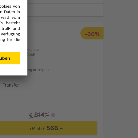
ugzeiten
-30%
Anbieter:
XDER
Hotelbeschreibung anzeigen
Transfer
814,-
€
566,-
p.P. ab €