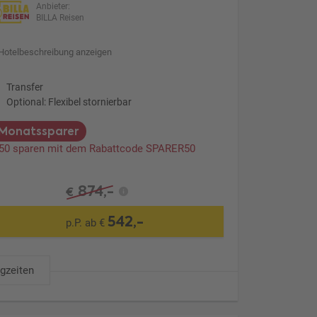
Anbieter:
BILLA Reisen
Hotelbeschreibung anzeigen
Transfer
Optional: Flexibel stornierbar
Monatssparer
 50 sparen mit dem Rabattcode SPARER50
874,-
€
542,-
p.P. ab €
ugzeiten