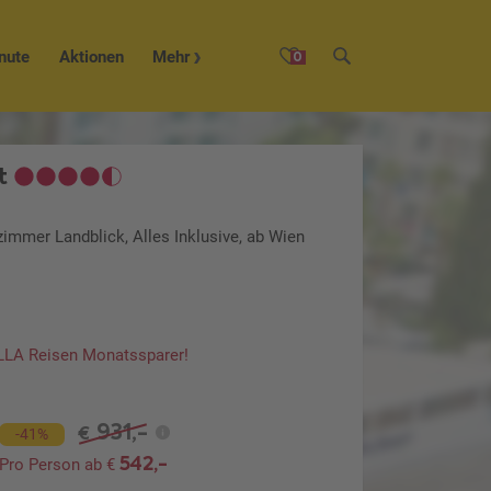
nute
Aktionen
Mehr
0
t
zimmer Landblick, Alles Inklusive, ab Wien
ILLA Reisen Monatssparer!
931,-
€
-41%
542,-
Pro Person ab €