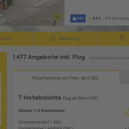
94%
5,5
/6
478
Bewertung
etails
Bewertung
1.477 Angebote
inkl. Flug
Gesamtpreis
anzeig
Pauschalreisen
pro Pers. ab € 542,-
7 Hotelnächte
Flug ab Wien (VIE)
Zimmer 1 (2 Erwachsene)
Zimmerpreis ab € 1.085,-
Doppelzimmer Landblick (DBL)