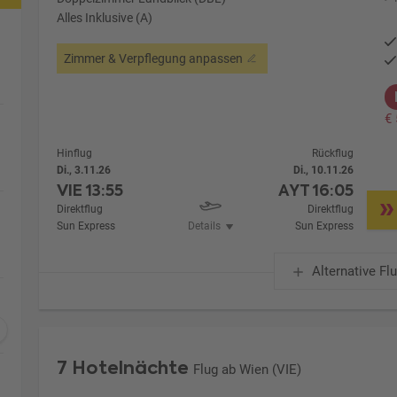
Alles Inklusive (A)
Zimmer & Verpflegung anpassen
€
Hinflug
Rückflug
Di., 3.11.26
Di., 10.11.26
VIE
13:55
AYT
16:05
Direktflug
Direktflug
Sun Express
Details
Sun Express
Alternative Fl
7 Hotelnächte
Flug ab Wien (VIE)