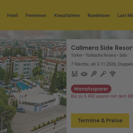
Hotel
Fernreisen
Kreuzfahrten
Rundreisen
Last Mi
Calimera Side Resor
Türkei
•
Türkische Riviera
•
Side
7 Nächte, ab 3.11.2026, Doppel
Monatssparer
Bis zu € 400 sparen mit dem B
Termine & Preise