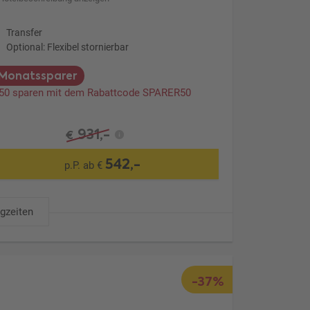
Transfer
Optional: Flexibel stornierbar
Monatssparer
 50 sparen mit dem Rabattcode SPARER50
931,-
€
542,-
p.P. ab €
ugzeiten
-37%