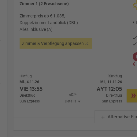
Zimmer 1 (2 Erwachsene)
Zimmerpreis ab € 1.085,-
Doppelzimmer Landblick (DBL)
Alles Inklusive (A)
Zimmer & Verpflegung anpassen
€
Hinflug
Rückflug
Mi., 4.11.26
Mi., 11.11.26
VIE
13:55
AYT
12:05
Direktflug
Direktflug
Sun Express
Details
Sun Express
Alternative Fl