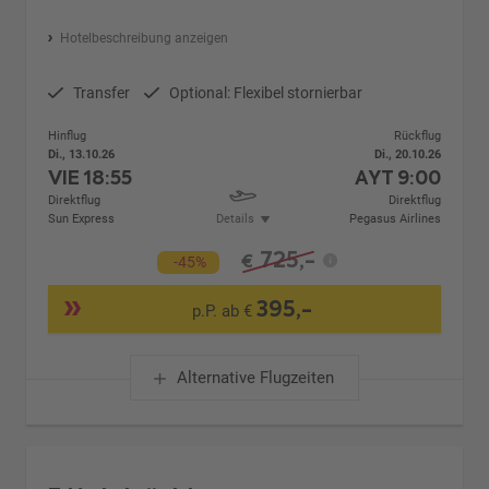
Hotelbeschreibung anzeigen
Transfer
Optional: Flexibel stornierbar
Hinflug
Rückflug
Di., 13.10.26
Di., 20.10.26
VIE
18:55
AYT
9:00
Direktflug
Direktflug
Sun Express
Details
Pegasus Airlines
725,-
€
-45%
395,-
p.P. ab €
Alternative Flugzeiten