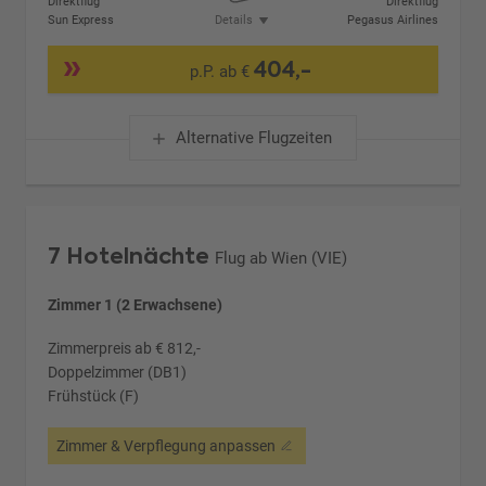
Direktflug
Direktflug
Sun Express
Details
Pegasus Airlines
404,-
p.P. ab €
Alternative Flugzeiten
7 Hotelnächte
Flug ab Wien (VIE)
Zimmer 1 (2 Erwachsene)
Zimmerpreis ab € 812,-
Doppelzimmer (DB1)
Frühstück (F)
Zimmer & Verpflegung anpassen