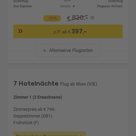
Direktflug
Direktflug
Sun Express
Details
Pegasus Airlines
820,-
€
-51%
397,-
p.P. ab €
Alternative Flugzeiten
7 Hotelnächte
Flug ab Wien (VIE)
Zimmer 1 (2 Erwachsene)
Zimmerpreis ab € 798,-
Doppelzimmer (DB1)
Frühstück (F)