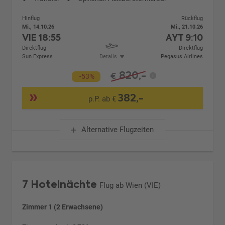
Hinflug
Rückflug
Mi., 14.10.26
Mi., 21.10.26
VIE
18:55
AYT
9:10
Direktflug
Direktflug
Sun Express
Details
Pegasus Airlines
820,-
€
-53%
382,-
p.P. ab €
Alternative Flugzeiten
7 Hotelnächte
Flug ab Wien (VIE)
Zimmer 1 (2 Erwachsene)