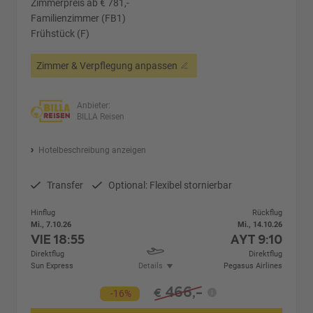
Zimmerpreis ab € 781,-
Familienzimmer (FB1)
Frühstück (F)
Zimmer & Verpflegung anpassen
Anbieter:
BILLA Reisen
Hotelbeschreibung anzeigen
Transfer
Optional: Flexibel stornierbar
Hinflug
Rückflug
Mi., 7.10.26
Mi., 14.10.26
VIE
18:55
AYT
9:10
Direktflug
Direktflug
Sun Express
Details
Pegasus Airlines
466,-
€
-16%