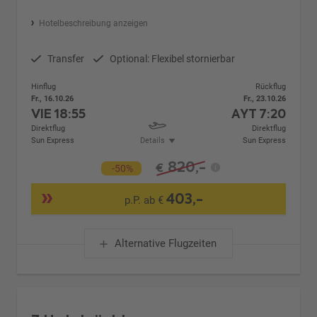
Hotelbeschreibung anzeigen
Transfer
Optional: Flexibel stornierbar
Hinflug
Rückflug
Fr., 16.10.26
Fr., 23.10.26
VIE
18:55
AYT
7:20
Direktflug
Direktflug
Sun Express
Details
Sun Express
820,-
€
-50%
403,-
p.P. ab €
Alternative Flugzeiten