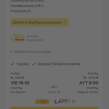
Zimmerpreis ab € 804,-
Familienzimmer (FB1)
Frühstück (F)
Zimmer & Verpflegung anpassen
Anbieter:
BILLA Reisen
Hotelbeschreibung anzeigen
Transfer
Optional: Flexibel stornierbar
Hinflug
Rückflug
Di., 6.10.26
Di., 13.10.26
VIE
18:55
AYT
9:00
Direktflug
Direktflug
Sun Express
Details
Pegasus Airlines
477,-
€
-15%