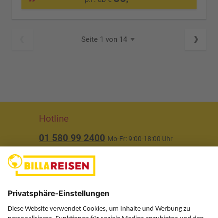
Seite 1 von 14
Hotline
01 580 99 2400
Mo-Fr: 9:00-18:00 Uhr
(ausgenommen Feiertage)
Über uns
Service
Information