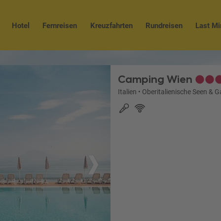
Hotel
Fernreisen
Kreuzfahrten
Rundreisen
Last Mi
Camping Wien
Italien
•
Oberitalienische Seen & 