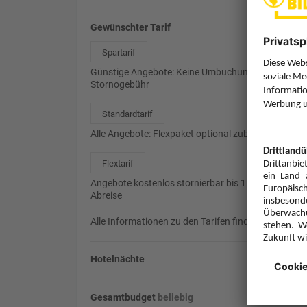
Gewünschter Tarif
Spartarif
Günstige Angebote: Keine Umbuchung, 85%
Stornogebühr
Standardtarif
Alle Angebote: Flexpaket optional zubuchbar
Flextarif
Angebote kostenlos stornierbar bis 1 Tag vor
Abreise
Alle Informationen zu den Tarifen finden Sie
hier
.
Hotelnächte
Gesamtbudget
beliebig