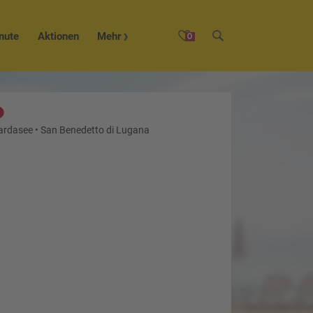
nute
Aktionen
Mehr
0
Gardasee
•
San Benedetto di Lugana