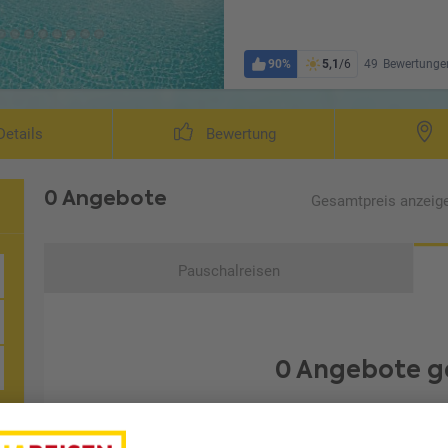
90%
5,1
/6
49
Bewertunge
etails
Bewertung
0 Angebote
Gesamtpreis
anzeig
Pauschalreisen
0 Angebote g
Leider konnten wir kein Angebot finden, das Ihren Wüns
oder setzen Sie Ihre letzte Filt