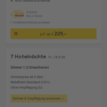
nicht flexibel stornierbar
Anbieter:
BILLA Reisen
Hotelbeschreibung anzeigen
229,-
p.P. ab €
7 Hotelnächte
Fr., 18.9.26
Zimmer 1 (2 Erwachsene)
Zimmerpreis ab € 466,-
Mobilheim Standard (CG1)
Ohne Verpflegung (U)
Zimmer & Verpflegung anpassen