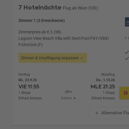
7 Hotelnächte
Flug ab Wien (VIE)
Zimmer 1 (2 Erwachsene)
Zimmerpreis ab € 3.288,-
Lagoon View Beach Villa with Swirl Pool PXY (VB8)
Frühstück (F)
Zimmer & Verpflegung anpassen
Hinflug
Rückflug
Mi., 23.9.26
Do., 1.10.26
VIE
11:55
MLE
21:25
1 Stopp
1 Stopp
Etihad Airways
Details
Etihad Airways
Alternative Fl