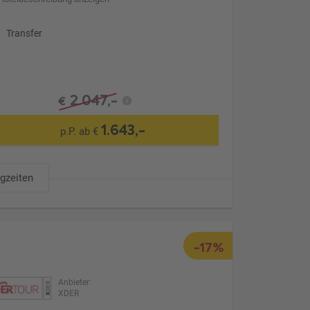
Transfer
2.047,-
€
1.643,-
p.P. ab €
ugzeiten
-17%
Anbieter:
XDER