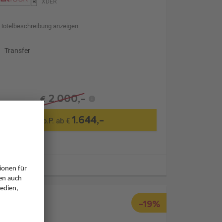
XDER
Hotelbeschreibung anzeigen
Transfer
2.000,-
€
1.644,-
p.P. ab €
ugzeiten
-19%