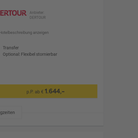
Anbieter:
DERTOUR
Hotelbeschreibung anzeigen
Transfer
Optional: Flexibel stornierbar
1.644,-
p.P. ab €
ugzeiten