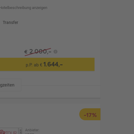
Hotelbeschreibung anzeigen
Transfer
2.000,-
€
1.644,-
p.P. ab €
ugzeiten
-17%
Anbieter: