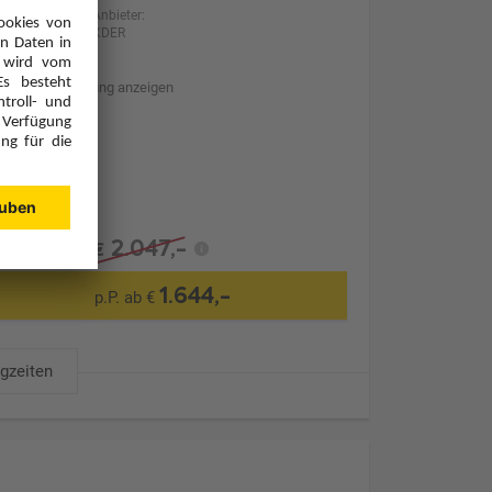
Anbieter:
XDER
Hotelbeschreibung anzeigen
Transfer
2.047,-
€
1.644,-
p.P. ab €
ugzeiten