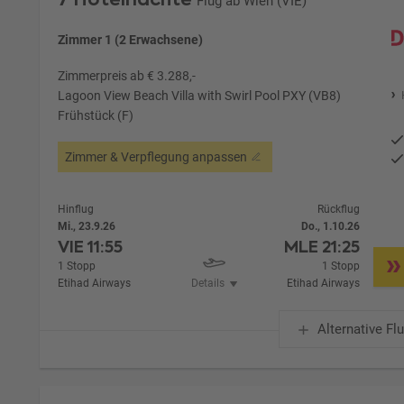
Flug ab Wien (VIE)
Zimmer 1 (2 Erwachsene)
Zimmerpreis ab € 3.288,-
Lagoon View Beach Villa with Swirl Pool PXY (VB8)
Frühstück (F)
Zimmer & Verpflegung anpassen
Hinflug
Rückflug
Mi., 23.9.26
Do., 1.10.26
VIE
11:55
MLE
21:25
1 Stopp
1 Stopp
Etihad Airways
Details
Etihad Airways
Alternative Fl