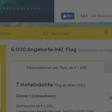
89%
5,5
/6
220
Bewertung
etails
Bewertung
6.000 Angebote
inkl. Flug
Gesamtpreis
anzeig
Pauschalreisen
pro Pers. ab € 1.643,-
ves
7 Hotelnächte
Flug ab Wien (VIE)
Zimmer 1 (2 Erwachsene)
Zimmerpreis ab € 3.286,-
Lagoon View Beach Villa with Swirl Pool PXY (VB8)