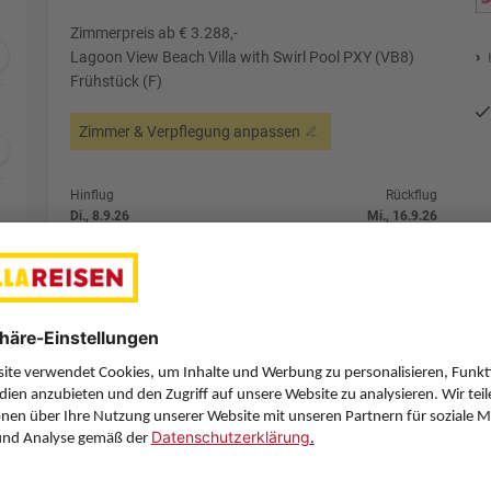
Zimmerpreis ab € 3.288,-
Lagoon View Beach Villa with Swirl Pool PXY (VB8)
Frühstück (F)
Zimmer & Verpflegung anpassen
Hinflug
Rückflug
Di., 8.9.26
Mi., 16.9.26
VIE
11:55
MLE
21:25
1 Stopp
1 Stopp
Etihad Airways
Details
Etihad Airways
Alternative Fl
7 Hotelnächte
Flug ab Wien (VIE)