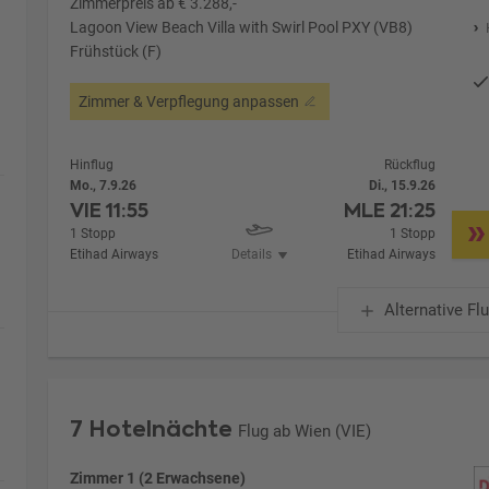
Zimmerpreis ab € 3.288,-
Lagoon View Beach Villa with Swirl Pool PXY (VB8)
Frühstück (F)
Zimmer & Verpflegung anpassen
Hinflug
Rückflug
Mo., 7.9.26
Di., 15.9.26
VIE
11:55
MLE
21:25
1 Stopp
1 Stopp
Etihad Airways
Details
Etihad Airways
Alternative Fl
7 Hotelnächte
Flug ab Wien (VIE)
Zimmer 1 (2 Erwachsene)