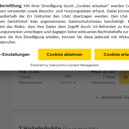
Zimmer 1 (2 Erwachsene)
Zimmerpreis ab € 3.288,-
Lagoon View Beach Villa with Swirl Pool PXY (VB8)
Frühstück (F)
Zimmer & Verpflegung anpassen
Hinflug
Rückflug
Mo., 21.9.26
Di., 29.9.26
VIE
11:55
MLE
21:25
1 Stopp
1 Stopp
Etihad Airways
Details
Etihad Airways
Alternative Fl
7 Hotelnächte