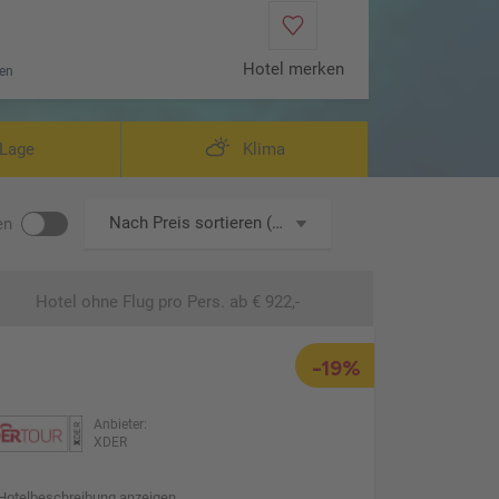
Hotel merken
en
Lage
Klima
Nach Preis sortieren (aufsteigend)
en
Hotel ohne Flug
pro Pers. ab € 922,-
-19%
Anbieter:
XDER
Hotelbeschreibung anzeigen