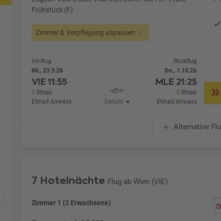
Frühstück (F)
Zimmer & Verpflegung anpassen
Hinflug
Rückflug
Mi., 23.9.26
Do., 1.10.26
VIE
11:55
MLE
21:25
1 Stopp
1 Stopp
Etihad Airways
Details
Etihad Airways
Alternative Fl
7 Hotelnächte
Flug ab Wien (VIE)
Zimmer 1 (2 Erwachsene)