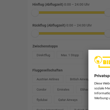
Hinflug (Abflugzeit)
0:00 – 24:00 Uhr
Rückflug (Abflugzeit)
0:00 – 24:00 Uhr
Zwischenstopps
Direktflug
Max. 1 Stopp
Fluggesellschaften
Austrian Airlines
British Airways
Condor
Emirates
Etihad Airways
flydubai
Qatar Airways