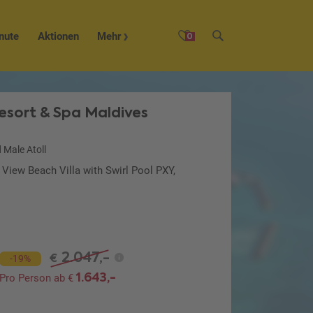
nute
Aktionen
Mehr
0
esort & Spa Maldives
 Male Atoll
 View Beach Villa with Swirl Pool PXY,
2.047,-
€
-19%
1.643,-
Pro Person ab €