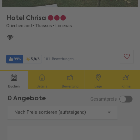
Hotel Chrisa
Griechenland
•
Thassos
•
Limenas
99%
5,8
/6
101
Bewertungen
Buchen
Details
Bewertung
Lage
Klima
0 Angebote
Gesamtpreis
Nach Preis sortieren (aufsteigend)