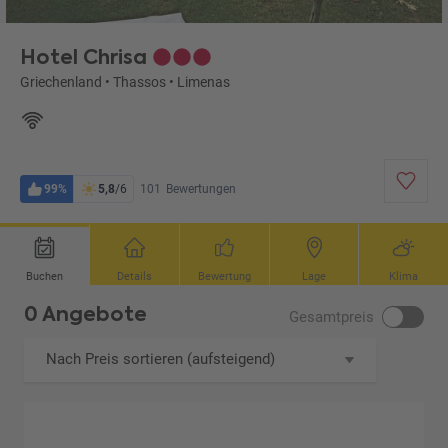
Hotel Chrisa
Griechenland
•
Thassos
•
Limenas
99%
5,8
/6
101
Bewertungen
Buchen
Details
Bewertung
Lage
Klima
0 Angebote
Gesamtpreis
Nach Preis sortieren (aufsteigend)