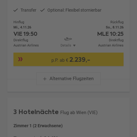
Transfer
Optional: Flexibel stornierbar
Hinflug
Rückflug
Mi., 4.11.26
So., 8.11.26
VIE
19:50
MLE
10:25
Direktflug
Direktflug
Austrian Airlines
Details
Austrian Airlines
2.239,-
p.P. ab €
Alternative Flugzeiten
3 Hotelnächte
Flug ab Wien (VIE)
Zimmer 1 (2 Erwachsene)