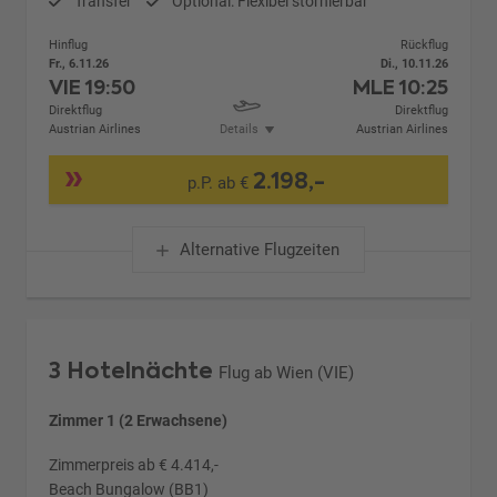
Transfer
Optional: Flexibel stornierbar
Hinflug
Rückflug
Fr., 6.11.26
Di., 10.11.26
VIE
19:50
MLE
10:25
Direktflug
Direktflug
Austrian Airlines
Details
Austrian Airlines
2.198,-
p.P. ab €
Alternative Flugzeiten
3 Hotelnächte
Flug ab Wien (VIE)
Zimmer 1 (2 Erwachsene)
Zimmerpreis ab € 4.414,-
Beach Bungalow (BB1)