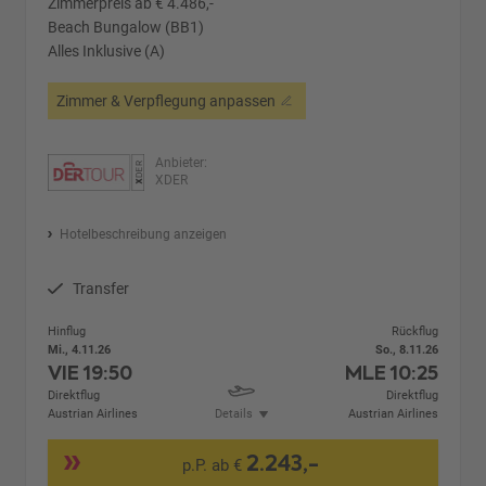
Zimmerpreis ab € 4.486,-
Beach Bungalow (BB1)
Alles Inklusive (A)
Zimmer & Verpflegung anpassen
Anbieter:
XDER
Hotelbeschreibung anzeigen
Transfer
Hinflug
Rückflug
Mi., 4.11.26
So., 8.11.26
VIE
19:50
MLE
10:25
Direktflug
Direktflug
Austrian Airlines
Details
Austrian Airlines
2.243,-
p.P. ab €