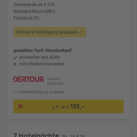
Zimmerpreis ab € 270,-
Standard Room (DB1)
Frühstück (F)
Zimmer & Verpflegung anpassen
gewählter Tarif: Standardtarif
stornierbar laut AGBs
nicht flexibel stornierbar
Anbieter:
DERTOUR
Hotelbeschreibung anzeigen
135,-
p.P. ab €
7 Hotelnächte
So., 16.8.26