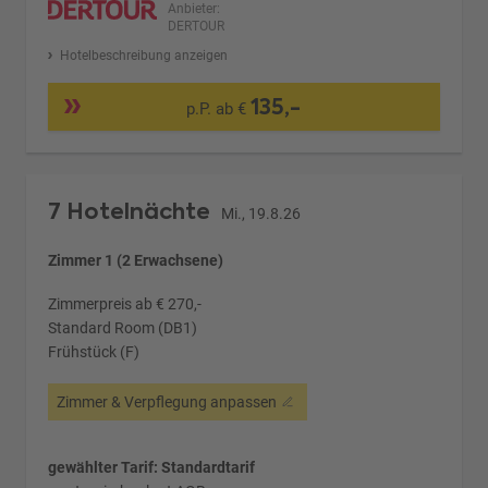
Anbieter:
DERTOUR
Hotelbeschreibung anzeigen
135,-
p.P. ab €
7 Hotelnächte
Mi., 19.8.26
Zimmer 1 (2 Erwachsene)
Zimmerpreis ab € 270,-
Standard Room (DB1)
Frühstück (F)
Zimmer & Verpflegung anpassen
gewählter Tarif: Standardtarif