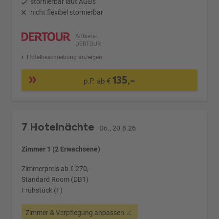
stornierbar laut AGBs
nicht flexibel stornierbar
Anbieter:
DERTOUR
Hotelbeschreibung anzeigen
135,-
p.P. ab €
7 Hotelnächte
Do., 20.8.26
Zimmer 1 (2 Erwachsene)
Zimmerpreis ab € 270,-
Standard Room (DB1)
Frühstück (F)
Zimmer & Verpflegung anpassen