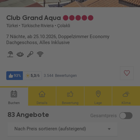
Club Grand Aqua
Türkei
•
Türkische Riviera
•
Çolakli
7 Nächte, ab 25.10.2026, Doppelzimmer Economy
Dachgeschoss, Alles Inklusive
93%
5,3
/6
3.544
Bewertungen
Buchen
Details
Bewertung
Lage
Klima
83 Angebote
Gesamtpreis
Nach Preis sortieren (aufsteigend)