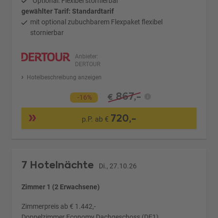
Optional: Flexibel stornierbar
gewählter Tarif: Standardtarif
mit optional zubuchbarem Flexpaket flexibel
stornierbar
Anbieter:
DERTOUR
Hotelbeschreibung anzeigen
867,-
€
-16%
720,-
p.P. ab €
7 Hotelnächte
Di., 27.10.26
Zimmer 1 (2 Erwachsene)
Zimmerpreis ab € 1.442,-
Doppelzimmer Economy Dachgeschoss (DE1)