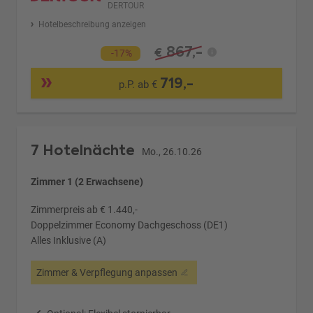
DERTOUR
Hotelbeschreibung anzeigen
867,-
€
-17%
719,-
p.P. ab €
7 Hotelnächte
Mo., 26.10.26
Zimmer 1 (2 Erwachsene)
Zimmerpreis ab € 1.440,-
Doppelzimmer Economy Dachgeschoss (DE1)
Alles Inklusive (A)
Zimmer & Verpflegung anpassen