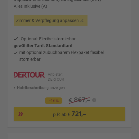
Alles Inklusive (A)
Zimmer & Verpflegung anpassen
Optional: Flexibel stornierbar
gewählter Tarif: Standardtarif
mit optional zubuchbarem Flexpaket flexibel
stornierbar
Anbieter:
DERTOUR
Hotelbeschreibung anzeigen
867,-
€
-16%
721,-
p.P. ab €