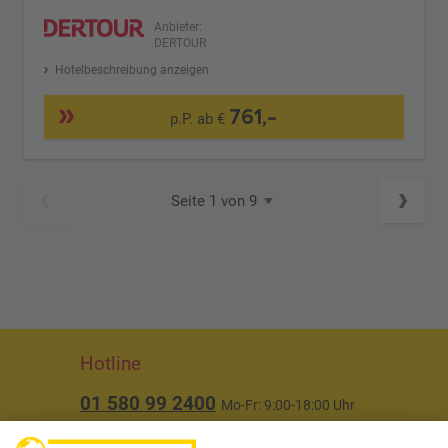
Anbieter:
DERTOUR
Hotelbeschreibung anzeigen
761,-
p.P. ab €
Seite 1 von 9
Hotline
01 580 99 2400
Mo-Fr: 9:00-18:00 Uhr
(ausgenommen Feiertage)