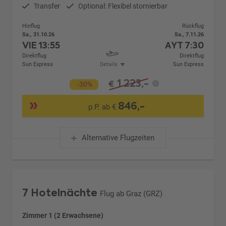
Transfer
Optional: Flexibel stornierbar
Hinflug
Rückflug
Sa., 31.10.26
Sa., 7.11.26
VIE
13:55
AYT
7:30
Direktflug
Direktflug
Sun Express
Details
Sun Express
1.223,-
€
-30%
846,-
p.P. ab €
Alternative Flugzeiten
7 Hotelnächte
Flug ab Graz (GRZ)
Zimmer 1 (2 Erwachsene)