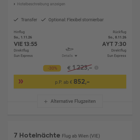
Hotelbeschreibung anzeigen
Transfer
Optional: Flexibel stornierbar
Hinflug
Rückflug
So., 1.11.26
So., 8.11.26
VIE
13:55
AYT
7:30
Direktflug
Direktflug
Sun Express
Details
Sun Express
1.223,-
€
-30%
852,-
p.P. ab €
Alternative Flugzeiten
7 Hotelnächte
Flug ab Wien (VIE)