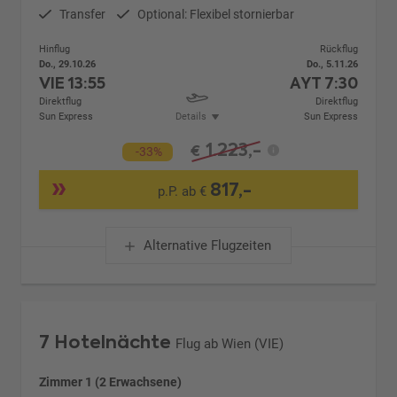
Transfer
Optional: Flexibel stornierbar
Hinflug
Rückflug
Do., 29.10.26
Do., 5.11.26
VIE
13:55
AYT
7:30
Direktflug
Direktflug
Sun Express
Details
Sun Express
1.223,-
€
-33%
817,-
p.P. ab €
Alternative Flugzeiten
7 Hotelnächte
Flug ab Wien (VIE)
Zimmer 1 (2 Erwachsene)