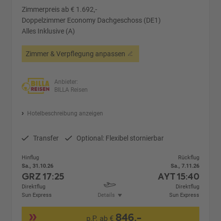
Zimmerpreis ab € 1.692,-
Doppelzimmer Economy Dachgeschoss (DE1)
Alles Inklusive (A)
Zimmer & Verpflegung anpassen
Anbieter:
BILLA Reisen
Hotelbeschreibung anzeigen
Transfer
Optional: Flexibel stornierbar
Hinflug
Rückflug
Sa., 31.10.26
Sa., 7.11.26
GRZ
17:25
AYT
15:40
Direktflug
Direktflug
Sun Express
Details
Sun Express
846,-
p.P. ab €