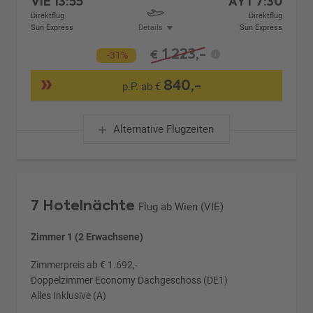
VIE
13:55
AYT
7:30
Direktflug
Direktflug
Sun Express
Details
Sun Express
1.223,-
€
-31%
840,-
p.P. ab €
Alternative Flugzeiten
7 Hotelnächte
Flug ab Wien (VIE)
Zimmer 1 (2 Erwachsene)
Zimmerpreis ab € 1.692,-
Doppelzimmer Economy Dachgeschoss (DE1)
Alles Inklusive (A)