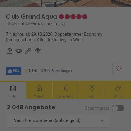
Club Grand Aqua
Türkei
•
Türkische Riviera
•
Çolakli
7 Nächte, ab 29.10.2026, Doppelzimmer Economy
Dachgeschoss, Alles Inklusive, ab Wien
93%
5,3
/6
3.544
Bewertungen
Buchen
Details
Bewertung
Lage
Klima
2.048 Angebote
Gesamtpreis
Nach Preis sortieren (aufsteigend)