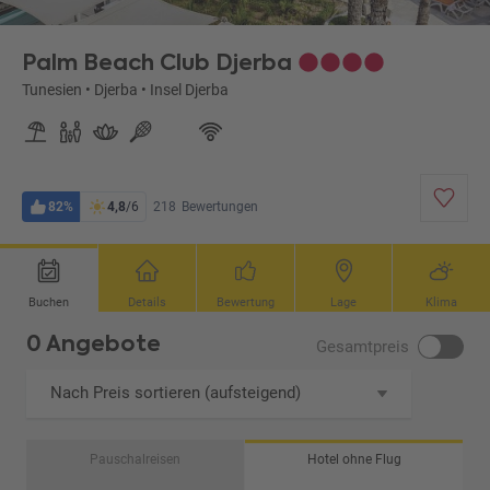
M, DCM & DP1)
Palm Beach Club Djerba
Tunesien
•
Djerba
•
Insel Djerba
82%
4,8
/6
218
Bewertungen
Buchen
Details
Bewertung
Lage
Klima
0 Angebote
Gesamtpreis
Nach Preis sortieren (aufsteigend)
Pauschalreisen
Hotel ohne Flug