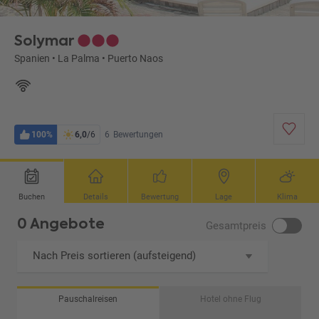
Solymar
Spanien
•
La Palma
•
Puerto Naos
100%
6,0
/6
6
Bewertungen
Buchen
Details
Bewertung
Lage
Klima
0 Angebote
Gesamtpreis
Nach Preis sortieren (aufsteigend)
Pauschalreisen
Hotel ohne Flug