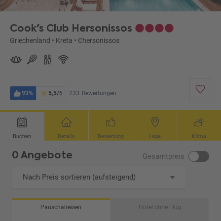
Cook's Club Hersonissos
Griechenland
•
Kreta
•
Chersonissos
93%
5,5
/6
233
Bewertungen
Buchen
Details
Bewertung
Lage
Klima
0 Angebote
Gesamtpreis
Nach Preis sortieren (aufsteigend)
Pauschalreisen
Hotel ohne Flug