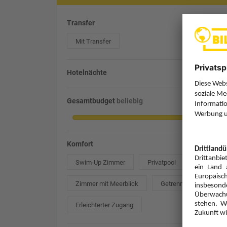
Transfer
Mit Transfer
Hotelnächte
Gesamtbudget
beliebig
Komfort
Swim-Up Zimmer
Privatpool
Zimmer mit Meerblick
Getrennte Betten
Erleichterter Zugang