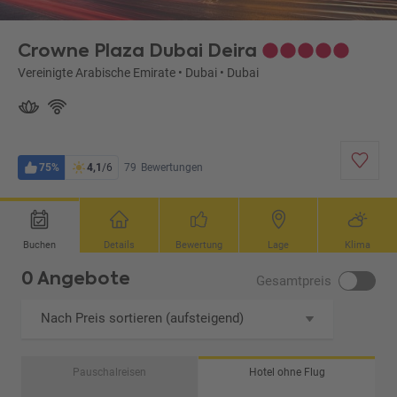
Crowne Plaza Dubai Deira
Vereinigte Arabische Emirate
•
Dubai
•
Dubai
75%
4,1
/6
79
Bewertungen
Buchen
Details
Bewertung
Lage
Klima
0 Angebote
Gesamtpreis
Nach Preis sortieren (aufsteigend)
Pauschalreisen
Hotel ohne Flug