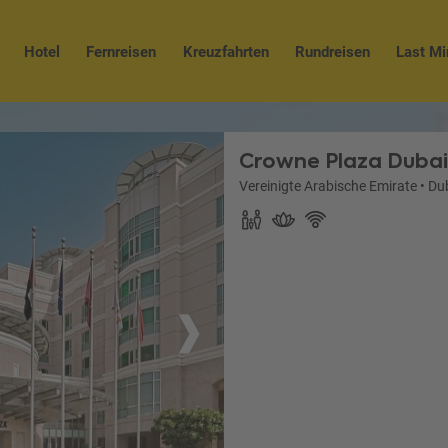
Hotel
Fernreisen
Kreuzfahrten
Rundreisen
Last Mi
Crowne Plaza Dubai
Vereinigte Arabische Emirate
•
Du