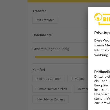
Transfer
Mit Transfer
Hotelnächte
Gesamtbudget
beliebig
Komfort
Swim-Up Zimmer
Privatpool
Zimmer mit Meerblick
Getrennte Betten
Erleichterter Zugang