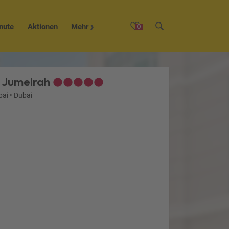
nute
Aktionen
Mehr
0
 Jumeirah
bai
•
Dubai