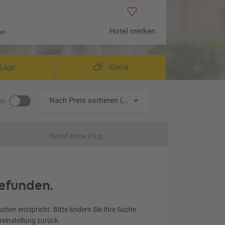
Hotel merken
en
Wo
Lage
Klima
Nach Preis sortieren (aufsteigend)
en
Hotel ohne Flug
efunden.
chen entspricht. Bitte ändern Sie Ihre Suche
ereinstellung zurück.