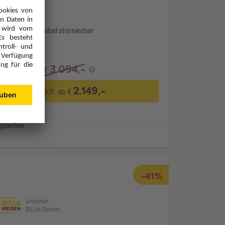
Transfer
Optional: Flexibel stornierbar
3.094,-
€
2.149,-
p.P. ab €
ugzeiten
-41%
Anbieter:
BILLA Reisen