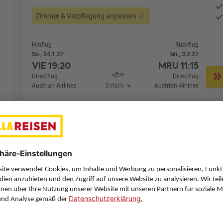
Zimmer & Verpflegung anpassen
Hinflug
Rückflug
So., 24.1.27
Mi., 3.2.27
VIE
19:20
MRU
11:15
Direktflug
Direktflug
Austrian Airlines
Details
Austrian Airlines
Alternative Fl
10 Hotelnächte
Flug ab Wien (VIE)
Zimmer 1 (2 Erwachsene)
Zimmerpreis ab € 4.299,-
Premium Garden PXY (UM8)