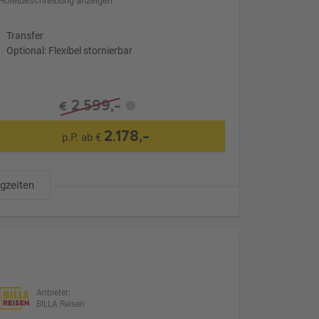
Hotelbeschreibung anzeigen
Transfer
Optional: Flexibel stornierbar
2.599,-
€
2.178,-
p.P. ab €
ugzeiten
Anbieter:
BILLA Reisen