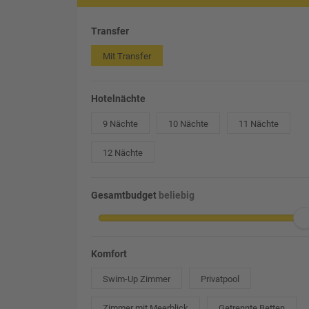
Transfer
Mit Transfer
Hotelnächte
9 Nächte
10 Nächte
11 Nächte
12 Nächte
Gesamtbudget
beliebig
Komfort
Swim-Up Zimmer
Privatpool
Zimmer mit Meerblick
Getrennte Betten