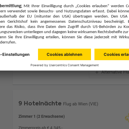
Halbpension (H)
Zimmer & Verpflegung anpassen
Hinflug
Rückflug
So., 6.12.26
Do., 17.12.26
VIE
19:20
MRU
10:20
Direktflug
Direktflug
Austrian Airlines
Details
Austrian Airlines
Alternative Fl
9 Hotelnächte
Flug ab Wien (VIE)
Zimmer 1 (2 Erwachsene)
Zimmerpreis ab € 4.345,-