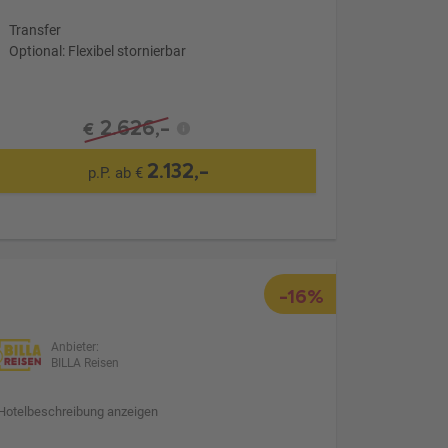
Transfer
Optional: Flexibel stornierbar
2.626,-
€
2.132,-
p.P. ab €
-16%
Anbieter:
BILLA Reisen
Hotelbeschreibung anzeigen