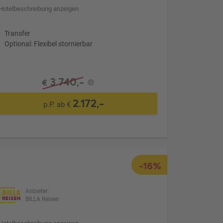
Hotelbeschreibung anzeigen
Transfer
Optional: Flexibel stornierbar
3.740,-
€
2.172,-
p.P. ab €
-16%
Anbieter:
BILLA Reisen