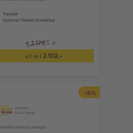
Transfer
Optional: Flexibel stornierbar
3.176,-
€
2.102,-
p.P. ab €
-18%
Anbieter:
BILLA Reisen
Hotelbeschreibung anzeigen