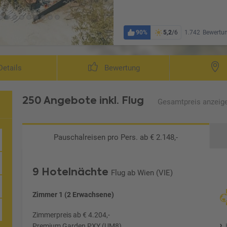
90%
5,2
/6
1.742
Bewertu
etails
Bewertung
250 Angebote
inkl. Flug
Gesamtpreis
anzeig
Pauschalreisen
pro Pers. ab € 2.148,-
9 Hotelnächte
Flug ab Wien (VIE)
Ljubljana/Laibach
Zimmer 1 (2 Erwachsene)
Zimmerpreis ab € 4.204,-
Premium Garden PXY (UM8)