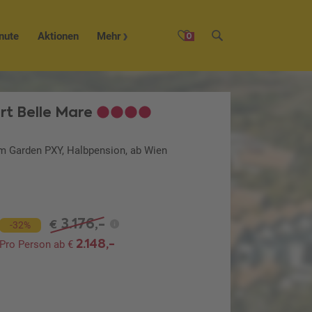
nute
Aktionen
Mehr
0
rt Belle Mare
um Garden PXY, Halbpension, ab Wien
3.176,-
€
-32%
2.148,-
Pro Person ab €