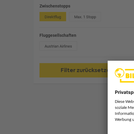
Zwischenstopps
Direktflug
Max. 1 Stopp
Fluggesellschaften
Austrian Airlines
Filter zurücksetzen