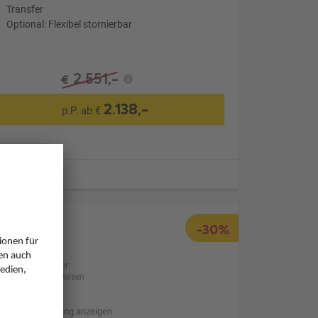
Transfer
Optional: Flexibel stornierbar
2.551,-
€
2.138,-
p.P. ab €
ugzeiten
-30%
Anbieter:
BILLA Reisen
Hotelbeschreibung anzeigen