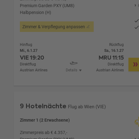
Premium Garden PXY (UM8)
Halbpension (H)
Zimmer & Verpflegung anpassen
Hinflug
Rückflug
Mi., 6.1.27
Sa., 16.1.27
VIE
19:20
MRU
11:15
Direktflug
Direktflug
Austrian Airlines
Details
Austrian Airlines
9 Hotelnächte
Flug ab Wien (VIE)
Zimmer 1 (2 Erwachsene)
Zimmerpreis ab € 4.357,-