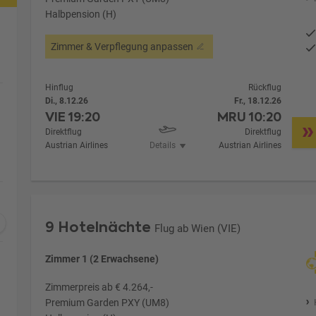
Halbpension (H)
Zimmer & Verpflegung anpassen
Hinflug
Rückflug
Di., 8.12.26
Fr., 18.12.26
VIE
19:20
MRU
10:20
Direktflug
Direktflug
Austrian Airlines
Details
Austrian Airlines
9 Hotelnächte
Flug ab Wien (VIE)
Zimmer 1 (2 Erwachsene)
Zimmerpreis ab € 4.264,-
Premium Garden PXY (UM8)