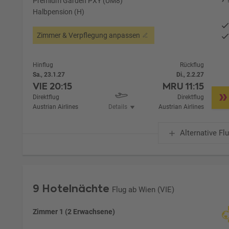
Premium Garden PXY (UM8)
Halbpension (H)
Zimmer & Verpflegung anpassen
Hinflug
Rückflug
Sa., 23.1.27
Di., 2.2.27
VIE
20:15
MRU
11:15
Direktflug
Direktflug
Austrian Airlines
Details
Austrian Airlines
Alternative Fl
9 Hotelnächte
Flug ab Wien (VIE)
Zimmer 1 (2 Erwachsene)