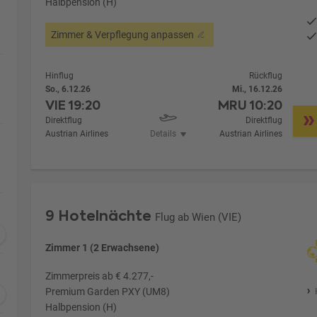
Halbpension (H)
Zimmer & Verpflegung anpassen
Hinflug
Rückflug
So., 6.12.26
Mi., 16.12.26
VIE
19:20
MRU
10:20
Direktflug
Direktflug
Austrian Airlines
Details
Austrian Airlines
9 Hotelnächte
Flug ab Wien (VIE)
Zimmer 1 (2 Erwachsene)
Zimmerpreis ab € 4.277,-
Premium Garden PXY (UM8)
Halbpension (H)