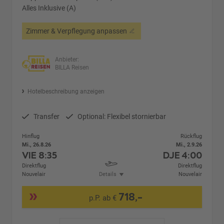
Alles Inklusive (A)
Zimmer & Verpflegung anpassen
Anbieter:
BILLA Reisen
Hotelbeschreibung anzeigen
Transfer
Optional: Flexibel stornierbar
Hinflug
Rückflug
Mi., 26.8.26
Mi., 2.9.26
VIE
8:35
DJE
4:00
Direktflug
Direktflug
Nouvelair
Details
Nouvelair
718,-
p.P. ab €