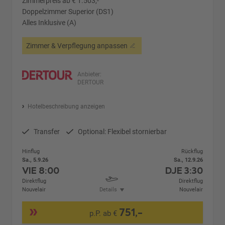
Zimmerpreis ab € 1.503,-
Doppelzimmer Superior (DS1)
Alles Inklusive (A)
Zimmer & Verpflegung anpassen
Anbieter:
DERTOUR
Hotelbeschreibung anzeigen
Transfer
Optional: Flexibel stornierbar
Hinflug
Rückflug
Sa., 5.9.26
Sa., 12.9.26
VIE
8:00
DJE
3:30
Direktflug
Direktflug
Nouvelair
Details
Nouvelair
751,-
p.P. ab €