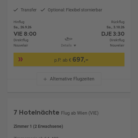
Transfer
Optional: Flexibel stornierbar
Hinflug
Rückflug
Sa., 26.9.26
Sa., 3.10.26
VIE
8:00
DJE
3:30
Direktflug
Direktflug
Nouvelair
Details
Nouvelair
697,-
p.P. ab €
Alternative Flugzeiten
7 Hotelnächte
Flug ab Wien (VIE)
Zimmer 1 (2 Erwachsene)