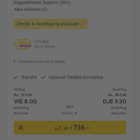
Doppelzimmer Superior (DS1)
Alles Inklusive (A)
Zimmer & Verpflegung anpassen
Anbieter:
BILLA Reisen
Hotelbeschreibung anzeigen
Transfer
Optional: Flexibel stornierbar
Hinflug
Rückflug
Sa., 19.9.26
Sa., 26.9.26
VIE
8:00
DJE
3:30
Direktflug
Direktflug
Nouvelair
Details
Nouvelair
736,-
p.P. ab €