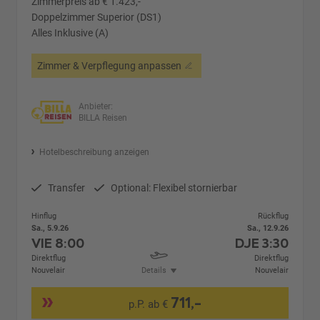
Zimmerpreis ab € 1.423,-
Doppelzimmer Superior (DS1)
Alles Inklusive (A)
Zimmer & Verpflegung anpassen
Anbieter:
BILLA Reisen
Hotelbeschreibung anzeigen
Transfer
Optional: Flexibel stornierbar
Hinflug
Rückflug
Sa., 5.9.26
Sa., 12.9.26
VIE
8:00
DJE
3:30
Direktflug
Direktflug
Nouvelair
Details
Nouvelair
711,-
p.P. ab €