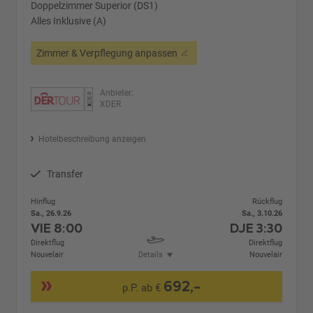
Doppelzimmer Superior (DS1)
Alles Inklusive (A)
Zimmer & Verpflegung anpassen
Anbieter:
XDER
Hotelbeschreibung anzeigen
Transfer
Hinflug
Rückflug
Sa., 26.9.26
Sa., 3.10.26
VIE
8:00
DJE
3:30
Direktflug
Direktflug
Nouvelair
Details
Nouvelair
692,-
p.P. ab €