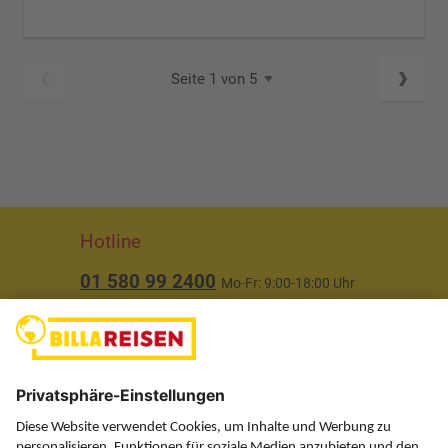
Seite 1 von 5
Hotline
01 580 99 2400
Mo-Fr: 9:00-18:00 Uhr
(ausgenommen Feiertage)
Über uns
Service
Information