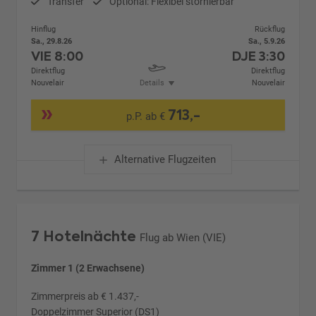
Transfer
Optional: Flexibel stornierbar
Hinflug
Rückflug
Sa., 29.8.26
Sa., 5.9.26
VIE
8:00
DJE
3:30
Direktflug
Direktflug
Nouvelair
Details
Nouvelair
713,-
p.P. ab €
Alternative Flugzeiten
7 Hotelnächte
Flug ab Wien (VIE)
Zimmer 1 (2 Erwachsene)
Zimmerpreis ab € 1.437,-
Doppelzimmer Superior (DS1)