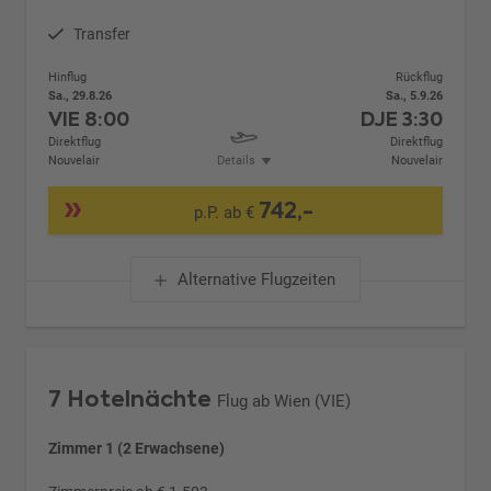
Transfer
Hinflug
Rückflug
Sa., 29.8.26
Sa., 5.9.26
VIE
8:00
DJE
3:30
Direktflug
Direktflug
Nouvelair
Details
Nouvelair
742,-
p.P. ab €
Alternative Flugzeiten
7 Hotelnächte
Flug ab Wien (VIE)
Zimmer 1 (2 Erwachsene)