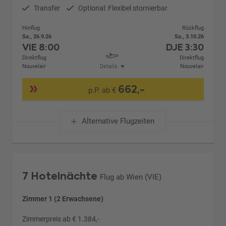
Transfer
Optional: Flexibel stornierbar
Hinflug
Rückflug
Sa., 26.9.26
Sa., 3.10.26
VIE
8:00
DJE
3:30
Direktflug
Direktflug
Nouvelair
Details
Nouvelair
662,-
p.P. ab €
Alternative Flugzeiten
7 Hotelnächte
Flug ab Wien (VIE)
Zimmer 1 (2 Erwachsene)
Zimmerpreis ab € 1.384,-