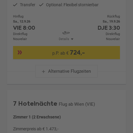
Transfer
Optional: Flexibel stornierbar
Hinflug
Rückflug
Sa., 12.9.26
Sa., 19.9.26
VIE
8:00
DJE
3:30
Direktflug
Direktflug
Nouvelair
Details
Nouvelair
724,-
p.P. ab €
Alternative Flugzeiten
7 Hotelnächte
Flug ab Wien (VIE)
Zimmer 1 (2 Erwachsene)
Zimmerpreis ab € 1.473,-