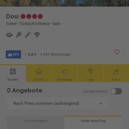
Dosi
Türkei
•
Türkische Riviera
•
Side
88%
5,2
/6
3.443
Bewertungen
Buchen
Details
Bewertung
Lage
Klima
0 Angebote
Gesamtpreis
Nach Preis sortieren (aufsteigend)
Pauschalreisen
Hotel ohne Flug