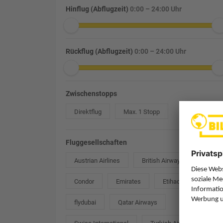
Hinflug (Abflugzeit)
0:00 – 24:00 Uhr
Rückflug (Abflugzeit)
0:00 – 24:00 Uhr
Zwischenstopps
Direktflug
Max. 1 Stopp
Fluggesellschaften
Austrian Airlines
British Airways
Condor
Emirates
Etihad Airways
flydubai
Qatar Airways