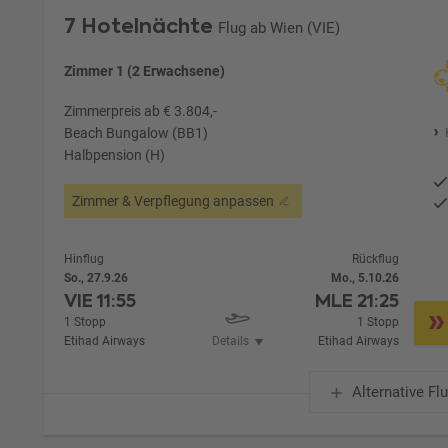
7 Hotelnächte
Flug ab Wien (VIE)
Zimmer 1 (2 Erwachsene)
Zimmerpreis ab € 3.804,-
Beach Bungalow (BB1)
Halbpension (H)
Zimmer & Verpflegung anpassen
Hinflug
Rückflug
So., 27.9.26
Mo., 5.10.26
VIE
11:55
MLE
21:25
1 Stopp
1 Stopp
Etihad Airways
Details
Etihad Airways
Alternative Fl