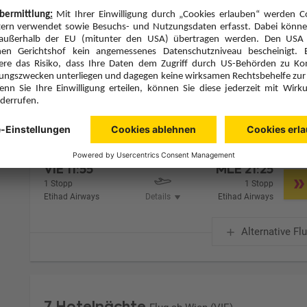
Zimmer 1 (2 Erwachsene)
Zimmerpreis ab € 3.804,-
Beach Bungalow (BB1)
Halbpension (H)
Zimmer & Verpflegung anpassen
Hinflug
Rückflug
Mo., 21.9.26
Di., 29.9.26
VIE
11:55
MLE
21:25
1 Stopp
1 Stopp
Etihad Airways
Details
Etihad Airways
Alternative Fl
7 Hotelnächte