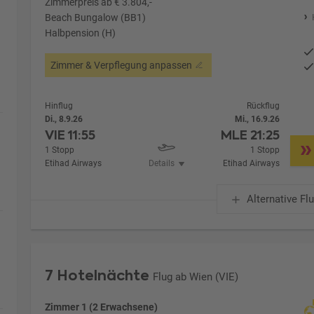
Zimmerpreis ab € 3.804,-
Beach Bungalow (BB1)
Halbpension (H)
Zimmer & Verpflegung anpassen
Hinflug
Rückflug
Di., 8.9.26
Mi., 16.9.26
VIE
11:55
MLE
21:25
1 Stopp
1 Stopp
Etihad Airways
Details
Etihad Airways
Alternative Fl
7 Hotelnächte
Flug ab Wien (VIE)
Zimmer 1 (2 Erwachsene)