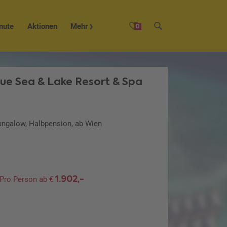
nute
Aktionen
Mehr
0
ue Sea & Lake Resort & Spa
ungalow, Halbpension, ab Wien
1.902,-
Pro Person ab €