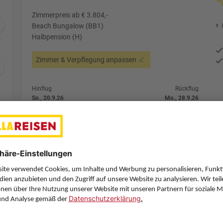
Zimmerpreis ab € 3.804,-
Beach Bungalow (BB1)
Halbpension (H)
Zimmer & Verpflegung anpassen
Hinflug
Rückflug
So., 20.9.26
Mo., 28.9.26
VIE
11:55
MLE
21:25
1 Stopp
1 Stopp
Etihad Airways
Details
Etihad Airways
Alternative Fl
7 Hotelnächte
Flug ab Wien (VIE)