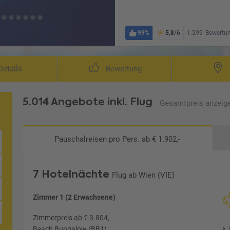
99%
5,8
/6
1.299
Bewertu
etails
Bewertung
5.014 Angebote
inkl. Flug
Gesamtpreis
anzeig
Pauschalreisen
pro Pers. ab € 1.902,-
ort & Spa
7 Hotelnächte
Flug ab Wien (VIE)
Zimmer 1 (2 Erwachsene)
Zimmerpreis ab € 3.804,-
Beach Bungalow (BB1)