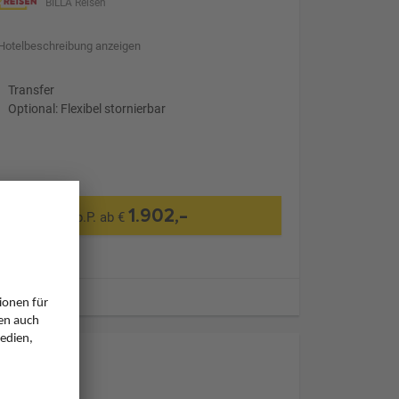
BILLA Reisen
Hotelbeschreibung anzeigen
Transfer
Optional: Flexibel stornierbar
1.902,-
p.P. ab €
ugzeiten