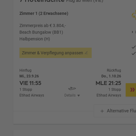
Flug ab Wien (VIE)
Zimmer 1 (2 Erwachsene)
Zimmerpreis ab € 3.804,-
Beach Bungalow (BB1)
Halbpension (H)
Zimmer & Verpflegung anpassen
Hinflug
Rückflug
Mi., 23.9.26
Do., 1.10.26
VIE
11:55
MLE
21:25
1 Stopp
1 Stopp
Etihad Airways
Details
Etihad Airways
Alternative Fl