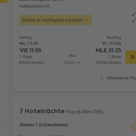
Halbpension (H)
Zimmer & Verpflegung anpassen
Hinflug
Rückflug
Mo., 7.9.26
Di., 15.9.26
VIE
11:55
MLE
21:25
1 Stopp
1 Stopp
Etihad Airways
Details
Etihad Airways
Alternative Fl
7 Hotelnächte
Flug ab Wien (VIE)
Zimmer 1 (2 Erwachsene)