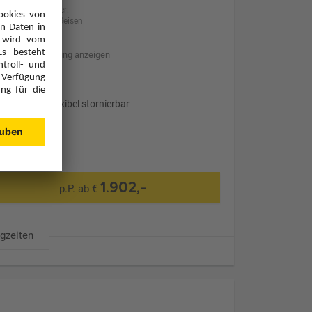
Anbieter:
BILLA Reisen
Hotelbeschreibung anzeigen
Transfer
Optional: Flexibel stornierbar
1.902,-
p.P. ab €
ugzeiten