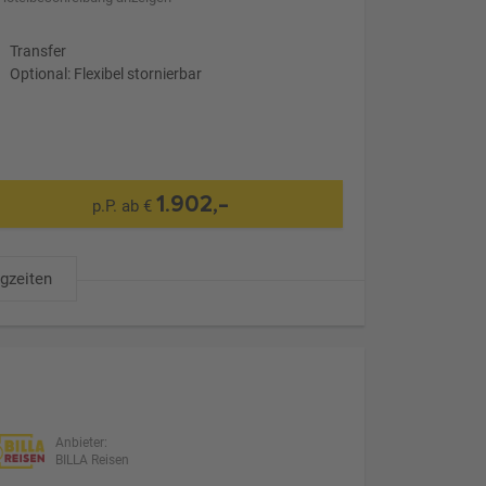
Transfer
Optional: Flexibel stornierbar
1.902,-
p.P. ab €
ugzeiten
Anbieter:
BILLA Reisen