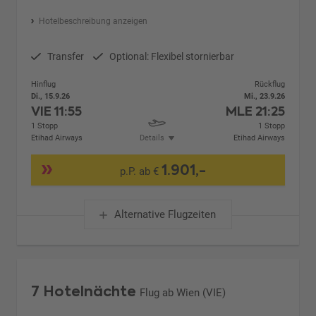
Hotelbeschreibung anzeigen
Transfer
Optional: Flexibel stornierbar
Hinflug
Rückflug
Di., 15.9.26
Mi., 23.9.26
VIE
11:55
MLE
21:25
1 Stopp
1 Stopp
Etihad Airways
Details
Etihad Airways
1.901,-
p.P. ab €
Alternative Flugzeiten
7 Hotelnächte
Flug ab Wien (VIE)