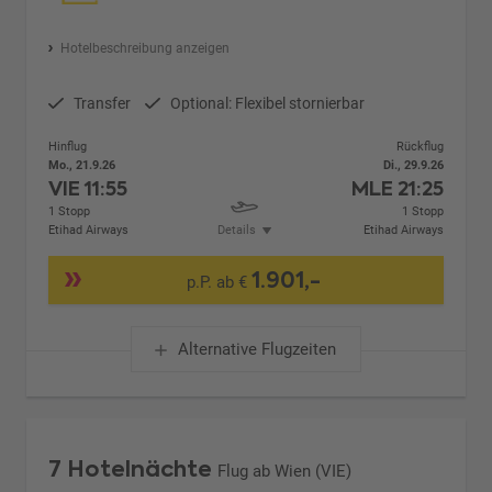
Hotelbeschreibung anzeigen
Transfer
Optional: Flexibel stornierbar
Hinflug
Rückflug
Mo., 21.9.26
Di., 29.9.26
VIE
11:55
MLE
21:25
1 Stopp
1 Stopp
Etihad Airways
Details
Etihad Airways
1.901,-
p.P. ab €
Alternative Flugzeiten
7 Hotelnächte
Flug ab Wien (VIE)