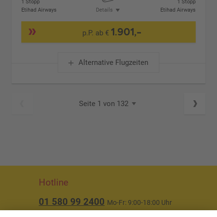
1 Stopp
1 Stopp
Etihad Airways
Details
Etihad Airways
1.901,-
p.P. ab €
Alternative Flugzeiten
Seite 1 von 132
Hotline
01 580 99 2400
Mo-Fr: 9:00-18:00 Uhr