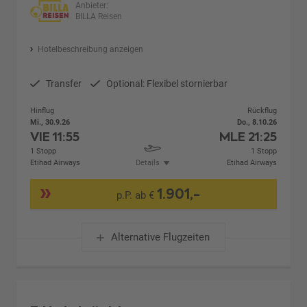
Anbieter:
BILLA Reisen
Hotelbeschreibung anzeigen
Transfer
Optional: Flexibel stornierbar
Hinflug
Rückflug
Mi., 30.9.26
Do., 8.10.26
VIE
11:55
MLE
21:25
1 Stopp
1 Stopp
Etihad Airways
Details
Etihad Airways
1.901,-
p.P. ab €
Alternative Flugzeiten