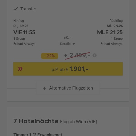
Transfer
Hinflug
Rückflug
Di., 1.9.26
Mi., 9.9.26
VIE
11:55
MLE
21:25
1 Stopp
1 Stopp
Etihad Airways
Details
Etihad Airways
2.459,-
€
-22%
1.901,-
p.P. ab €
Alternative Flugzeiten
7 Hotelnächte
Flug ab Wien (VIE)
Zimmer 1 (2 Erwachsene)