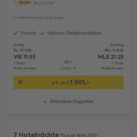
BILLA Reisen
Hotelbeschreibung anzeigen
Transfer
Optional: Flexibel stornierbar
Hinflug
Rückflug
So., 27.9.26
Mo., 5.10.26
VIE
11:55
MLE
21:25
1 Stopp
1 Stopp
Etihad Airways
Details
Etihad Airways
1.901,-
p.P. ab €
Alternative Flugzeiten
7 Hotelnächte
Flug ab Wien (VIE)