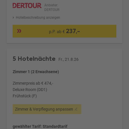
Anbieter:
DERTOUR
Hotelbeschreibung anzeigen
237,-
p.P. ab €
5 Hotelnächte
Fr., 21.8.26
Zimmer 1 (2 Erwachsene)
Zimmerpreis ab € 474,-
Deluxe Room (DD1)
Frühstück (F)
Zimmer & Verpflegung anpassen
gewählter Tarif: Standardtarif