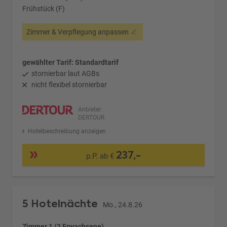
Frühstück (F)
Zimmer & Verpflegung anpassen
gewählter Tarif: Standardtarif
stornierbar laut AGBs
nicht flexibel stornierbar
Anbieter:
DERTOUR
Hotelbeschreibung anzeigen
237,-
p.P. ab €
5 Hotelnächte
Mo., 24.8.26
Zimmer 1 (2 Erwachsene)