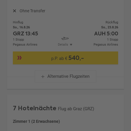
Ohne Transfer
Hinflug
Rückflug
So., 16.8.26
So., 23.8.26
GRZ
13:45
AUH
5:00
1 Stopp
1 Stopp
Pegasus Airlines
Details
Pegasus Airlines
540,-
p.P. ab €
Alternative Flugzeiten
7 Hotelnächte
Flug ab Graz (GRZ)
Zimmer 1 (2 Erwachsene)