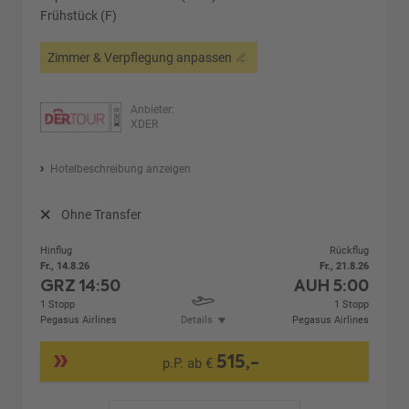
Frühstück (F)
Zimmer & Verpflegung anpassen
Anbieter:
XDER
Hotelbeschreibung anzeigen
Ohne Transfer
Hinflug
Rückflug
Fr., 14.8.26
Fr., 21.8.26
GRZ
14:50
AUH
5:00
1 Stopp
1 Stopp
Pegasus Airlines
Details
Pegasus Airlines
515,-
p.P. ab €