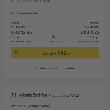
Hotelbeschreibung anzeigen
Ohne Transfer
Hinflug
Rückflug
So., 23.8.26
So., 30.8.26
GRZ
13:45
DXB
4:25
1 Stopp
1 Stopp
Pegasus Airlines
Details
Pegasus Airlines
542,-
p.P. ab €
Alternative Flugzeiten
7 Hotelnächte
Flug ab Graz (GRZ)
Zimmer 1 (2 Erwachsene)