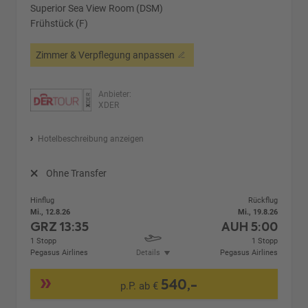
Superior Sea View Room (DSM)
Frühstück (F)
Zimmer & Verpflegung anpassen
Anbieter:
XDER
Hotelbeschreibung anzeigen
Ohne Transfer
Hinflug
Rückflug
Mi., 12.8.26
Mi., 19.8.26
GRZ
13:35
AUH
5:00
1 Stopp
1 Stopp
Pegasus Airlines
Details
Pegasus Airlines
540,-
p.P. ab €