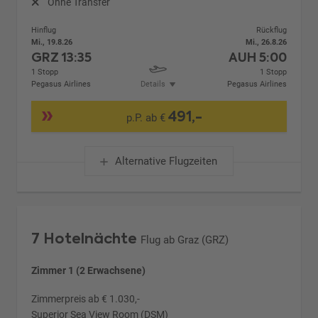
Ohne Transfer
Hinflug
Rückflug
Mi., 19.8.26
Mi., 26.8.26
GRZ
13:35
AUH
5:00
1 Stopp
1 Stopp
Pegasus Airlines
Details
Pegasus Airlines
491,-
p.P. ab €
Alternative Flugzeiten
7 Hotelnächte
Flug ab Graz (GRZ)
Zimmer 1 (2 Erwachsene)
Zimmerpreis ab € 1.030,-
Superior Sea View Room (DSM)