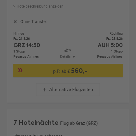
Hotelbeschreibung anzeigen
Ohne Transfer
Hinflug
Rückflug
Fr., 21.8.26
Fr., 28.8.26
GRZ
14:50
AUH
5:00
1 Stopp
1 Stopp
Pegasus Airlines
Details
Pegasus Airlines
560,-
p.P. ab €
Alternative Flugzeiten
7 Hotelnächte
Flug ab Graz (GRZ)