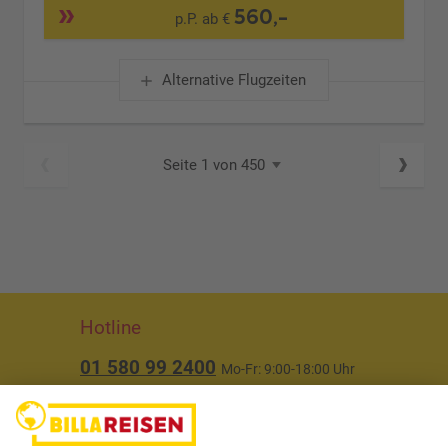
560,-
p.P. ab €
Alternative Flugzeiten
Seite 1 von 450
Hotline
01 580 99 2400
Mo-Fr: 9:00-18:00 Uhr
(ausgenommen Feiertage)