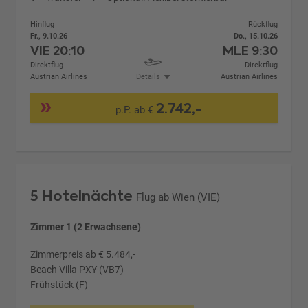
Hinflug
Rückflug
Fr., 9.10.26
Do., 15.10.26
VIE
20:10
MLE
9:30
Direktflug
Direktflug
Austrian Airlines
Details
Austrian Airlines
2.742,-
p.P. ab €
5 Hotelnächte
Flug ab Wien (VIE)
Zimmer 1 (2 Erwachsene)
Zimmerpreis ab € 5.484,-
Beach Villa PXY (VB7)
Frühstück (F)