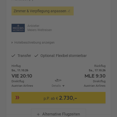
Zimmer & Verpflegung anpassen
Anbieter:
Meiers Weltreisen
Hotelbeschreibung anzeigen
Transfer
Optional: Flexibel stornierbar
Hinflug
Rückflug
So., 11.10.26
Sa., 17.10.26
VIE
20:10
MLE
9:30
Direktflug
Direktflug
Austrian Airlines
Details
Austrian Airlines
2.730,-
p.P. ab €
Alternative Flugzeiten