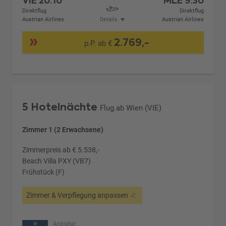
VIE
20:10
MLE
9:30
Direktflug
Direktflug
Austrian Airlines
Details
Austrian Airlines
2.769,-
p.P. ab €
5 Hotelnächte
Flug ab Wien (VIE)
Zimmer 1 (2 Erwachsene)
Zimmerpreis ab € 5.538,-
Beach Villa PXY (VB7)
Frühstück (F)
Zimmer & Verpflegung anpassen
Anbieter: