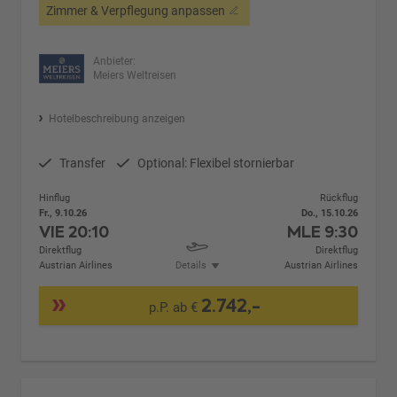
Zimmer & Verpflegung anpassen
Anbieter:
Meiers Weltreisen
Hotelbeschreibung anzeigen
Transfer
Optional: Flexibel stornierbar
Hinflug
Rückflug
Fr., 9.10.26
Do., 15.10.26
VIE
20:10
MLE
9:30
Direktflug
Direktflug
Austrian Airlines
Details
Austrian Airlines
2.742,-
p.P. ab €