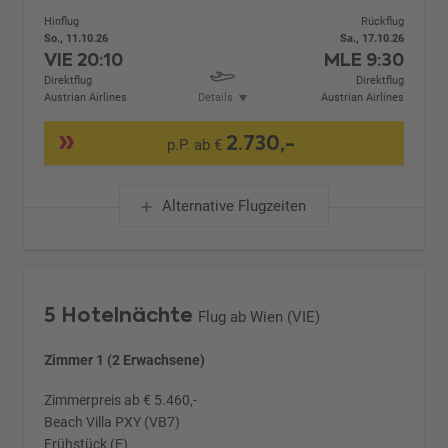
Hinflug
Rückflug
So., 11.10.26
Sa., 17.10.26
VIE
20:10
MLE
9:30
Direktflug
Direktflug
Austrian Airlines
Details
Austrian Airlines
2.730,-
p.P. ab €
Alternative Flugzeiten
5 Hotelnächte
Flug ab Wien (VIE)
Zimmer 1 (2 Erwachsene)
Zimmerpreis ab € 5.460,-
Beach Villa PXY (VB7)
Frühstück (F)