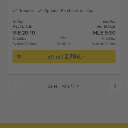
Transfer
Optional: Flexibel stornierbar
Hinflug
Rückflug
Mo., 12.10.26
So., 18.10.26
VIE
20:10
MLE
9:30
Direktflug
Direktflug
Austrian Airlines
Details
Austrian Airlines
2.784,-
p.P. ab €
Seite 1 von 77