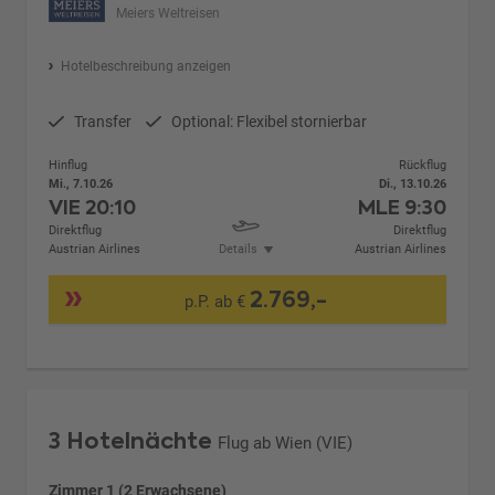
Meiers Weltreisen
Hotelbeschreibung anzeigen
Transfer
Optional: Flexibel stornierbar
Hinflug
Rückflug
Mi., 7.10.26
Di., 13.10.26
VIE
20:10
MLE
9:30
Direktflug
Direktflug
Austrian Airlines
Details
Austrian Airlines
2.769,-
p.P. ab €
3 Hotelnächte
Flug ab Wien (VIE)
Zimmer 1 (2 Erwachsene)