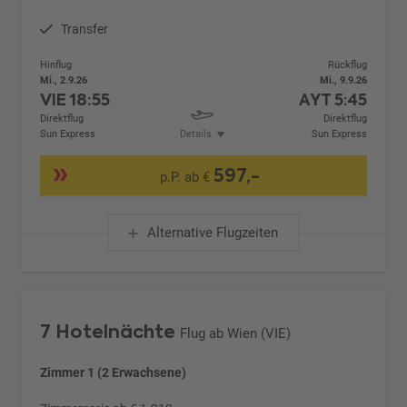
Transfer
Hinflug
Rückflug
Mi., 2.9.26
Mi., 9.9.26
VIE
18:55
AYT
5:45
Direktflug
Direktflug
Sun Express
Details
Sun Express
597,-
p.P. ab €
Alternative Flugzeiten
7 Hotelnächte
Flug ab Wien (VIE)
Zimmer 1 (2 Erwachsene)