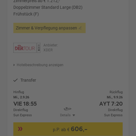
Zimmerpreis ab € 1.212,-
Doppelzimmer Standard Large (DB2)
Frühstück (F)
Zimmer & Verpflegung anpassen
Anbieter:
XDER
Hotelbeschreibung anzeigen
Transfer
Hinflug
Rückflug
Mi., 2.9.26
Mi., 9.9.26
VIE
18:55
AYT
7:20
Direktflug
Direktflug
Sun Express
Details
Sun Express
606,-
p.P. ab €