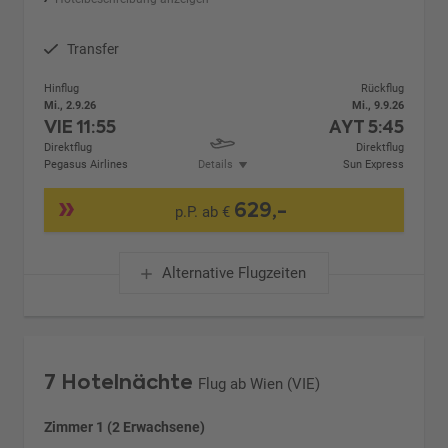
Transfer
Hinflug
Rückflug
Mi., 2.9.26
Mi., 9.9.26
VIE
11:55
AYT
5:45
Direktflug
Direktflug
Pegasus Airlines
Details
Sun Express
629,-
p.P. ab €
Alternative Flugzeiten
7 Hotelnächte
Flug ab Wien (VIE)
Zimmer 1 (2 Erwachsene)