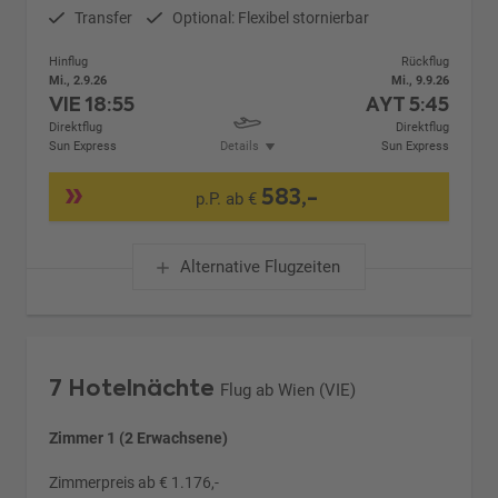
Transfer
Optional: Flexibel stornierbar
Hinflug
Rückflug
Mi., 2.9.26
Mi., 9.9.26
VIE
18:55
AYT
5:45
Direktflug
Direktflug
Sun Express
Details
Sun Express
583,-
p.P. ab €
Alternative Flugzeiten
7 Hotelnächte
Flug ab Wien (VIE)
Zimmer 1 (2 Erwachsene)
Zimmerpreis ab € 1.176,-