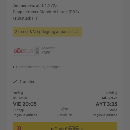
Zimmerpreis ab € 1.272,-
Doppelzimmer Standard Large (DB2)
Frühstück (F)
Zimmer & Verpflegung anpassen
Anbieter:
XDER
Hotelbeschreibung anzeigen
Transfer
Hinflug
Rückflug
Di., 1.9.26
Mi., 9.9.26
VIE
20:05
AYT
3:35
1 Stopp
1 Stopp
Pegasus Airlines
Details
Pegasus Airlines
636,-
p.P. ab €