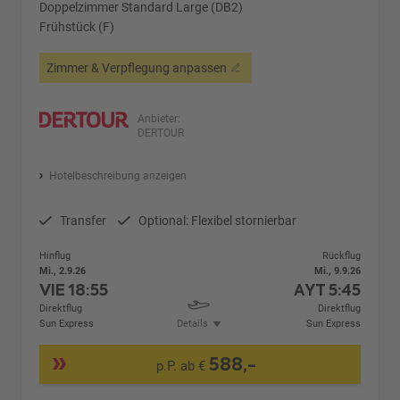
Doppelzimmer Standard Large (DB2)
Frühstück (F)
Zimmer & Verpflegung anpassen
Anbieter:
DERTOUR
Hotelbeschreibung anzeigen
Transfer
Optional: Flexibel stornierbar
Hinflug
Rückflug
Mi., 2.9.26
Mi., 9.9.26
VIE
18:55
AYT
5:45
Direktflug
Direktflug
Sun Express
Details
Sun Express
588,-
p.P. ab €