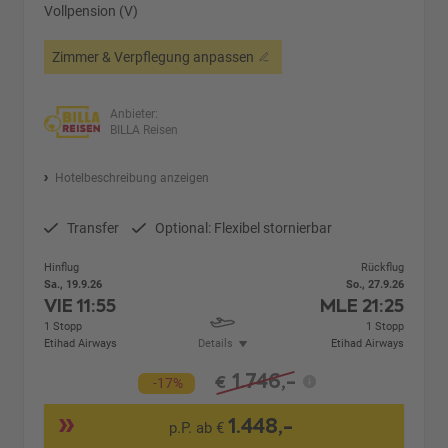
Vollpension (V)
Zimmer & Verpflegung anpassen
Anbieter:
BILLA Reisen
Hotelbeschreibung anzeigen
Transfer
Optional: Flexibel stornierbar
Hinflug
Rückflug
Sa., 19.9.26
So., 27.9.26
VIE
11:55
MLE
21:25
1 Stopp
1 Stopp
Etihad Airways
Details
Etihad Airways
1.746,-
€
-17%
1.448,-
p.P. ab €