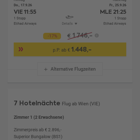
Do., 17.9.26
Fr., 25.9.26
VIE
11:55
MLE
21:25
1 Stopp
1 Stopp
Etihad Airways
Details
Etihad Airways
1.746,-
€
-17%
1.448,-
p.P. ab €
Alternative Flugzeiten
7 Hotelnächte
Flug ab Wien (VIE)
Zimmer 1 (2 Erwachsene)
Zimmerpreis ab € 2.896,-
Superior Bungalow (BS1)