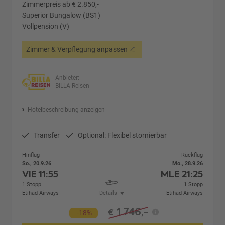
Zimmerpreis ab € 2.850,-
Superior Bungalow (BS1)
Vollpension (V)
Zimmer & Verpflegung anpassen
Anbieter:
BILLA Reisen
Hotelbeschreibung anzeigen
Transfer
Optional: Flexibel stornierbar
Hinflug
Rückflug
So., 20.9.26
Mo., 28.9.26
VIE
11:55
MLE
21:25
1 Stopp
1 Stopp
Etihad Airways
Details
Etihad Airways
1.746,-
€
-18%