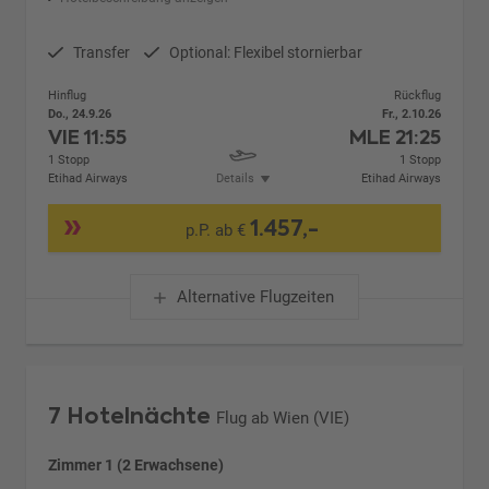
Transfer
Optional: Flexibel stornierbar
Hinflug
Rückflug
Do., 24.9.26
Fr., 2.10.26
VIE
11:55
MLE
21:25
1 Stopp
1 Stopp
Etihad Airways
Details
Etihad Airways
1.457,-
p.P. ab €
Alternative Flugzeiten
7 Hotelnächte
Flug ab Wien (VIE)
Zimmer 1 (2 Erwachsene)