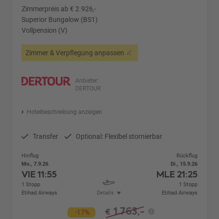
Zimmerpreis ab € 2.926,-
Superior Bungalow (BS1)
Vollpension (V)
Zimmer & Verpflegung anpassen
Anbieter:
DERTOUR
Hotelbeschreibung anzeigen
Transfer
Optional: Flexibel stornierbar
Hinflug
Rückflug
Mo., 7.9.26
Di., 15.9.26
VIE
11:55
MLE
21:25
1 Stopp
1 Stopp
Etihad Airways
Details
Etihad Airways
1.763,-
€
-17%