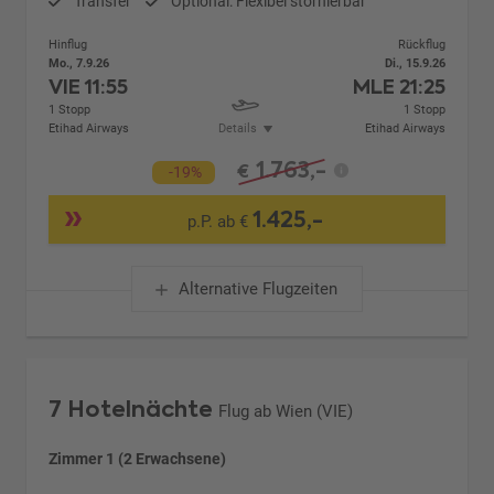
Transfer
Optional: Flexibel stornierbar
Hinflug
Rückflug
Mo., 7.9.26
Di., 15.9.26
VIE
11:55
MLE
21:25
1 Stopp
1 Stopp
Etihad Airways
Details
Etihad Airways
1.763,-
€
-19%
1.425,-
p.P. ab €
Alternative Flugzeiten
7 Hotelnächte
Flug ab Wien (VIE)
Zimmer 1 (2 Erwachsene)