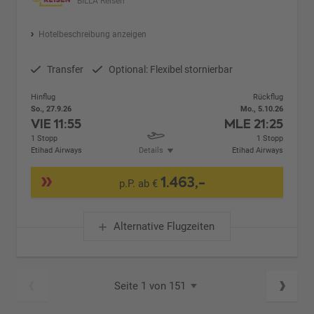
BILLA Reisen
Hotelbeschreibung anzeigen
Transfer
Optional: Flexibel stornierbar
Hinflug
Rückflug
So., 27.9.26
Mo., 5.10.26
VIE
11:55
MLE
21:25
1 Stopp
1 Stopp
Etihad Airways
Details
Etihad Airways
1.463,-
p.P. ab €
Alternative Flugzeiten
Seite 1 von 151