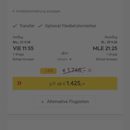
Hotelbeschreibung anzeigen
Transfer
Optional: Flexibel stornierbar
Hinflug
Rückflug
Mo., 21.9.26
Di., 29.9.26
VIE
11:55
MLE
21:25
1 Stopp
1 Stopp
Etihad Airways
Details
Etihad Airways
1.746,-
€
-18%
1.425,-
p.P. ab €
Alternative Flugzeiten