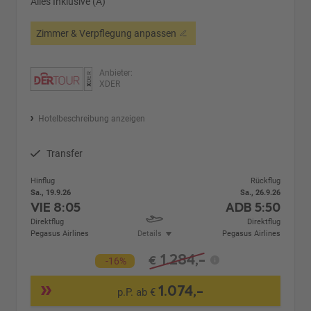
Alles Inklusive (A)
Zimmer & Verpflegung anpassen
Anbieter:
XDER
Hotelbeschreibung anzeigen
Transfer
Hinflug
Rückflug
Sa., 19.9.26
Sa., 26.9.26
VIE
8:05
ADB
5:50
Direktflug
Direktflug
Pegasus Airlines
Details
Pegasus Airlines
1.284,-
€
-16%
1.074,-
p.P. ab €