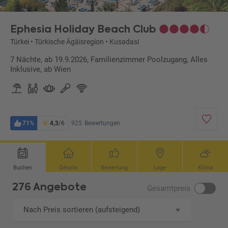
Ephesia Holiday Beach Club
Türkei
•
Türkische Ägäisregion
•
Kusadasi
7 Nächte, ab 19.9.2026, Familienzimmer Poolzugang, Alles
Inklusive, ab Wien
71%
4,3
/6
925
Bewertungen
Buchen
Details
Bewertung
Lage
Klima
276 Angebote
Gesamtpreis
Nach Preis sortieren (aufsteigend)