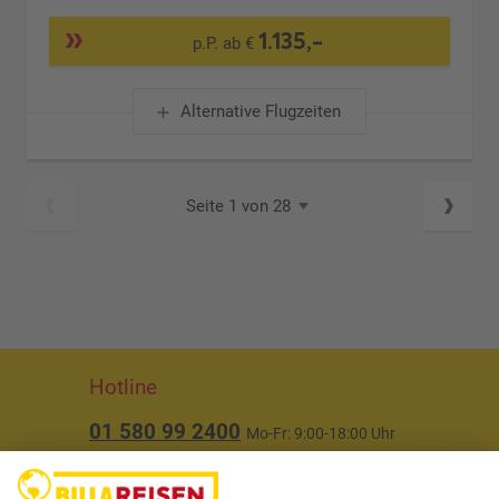
1.135,-
p.P. ab €
Alternative Flugzeiten
Seite 1 von 28
Hotline
01 580 99 2400
Mo-Fr: 9:00-18:00 Uhr
(ausgenommen Feiertage)