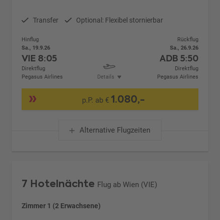
Transfer
Optional: Flexibel stornierbar
Hinflug
Rückflug
Sa., 19.9.26
Sa., 26.9.26
VIE
8:05
ADB
5:50
Direktflug
Direktflug
Pegasus Airlines
Details
Pegasus Airlines
1.080,-
p.P. ab €
Alternative Flugzeiten
7 Hotelnächte
Flug ab Wien (VIE)
Zimmer 1 (2 Erwachsene)