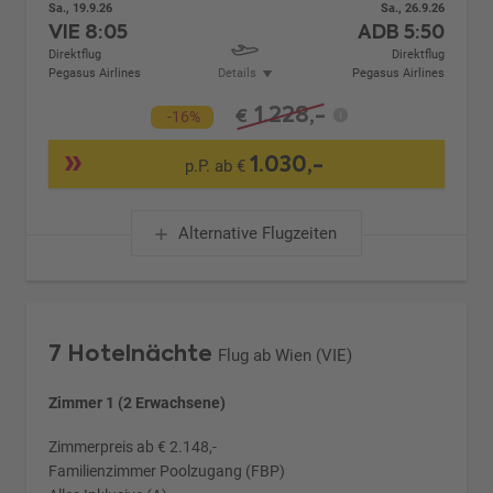
Sa., 19.9.26
Sa., 26.9.26
VIE
8:05
ADB
5:50
Direktflug
Direktflug
Pegasus Airlines
Details
Pegasus Airlines
1.228,-
€
-16%
1.030,-
p.P. ab €
Alternative Flugzeiten
7 Hotelnächte
Flug ab Wien (VIE)
Zimmer 1 (2 Erwachsene)
Zimmerpreis ab € 2.148,-
Familienzimmer Poolzugang (FBP)