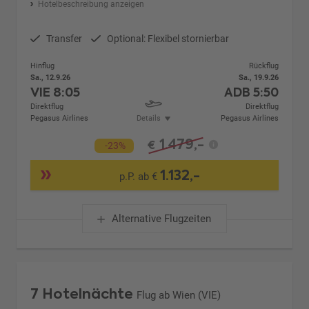
Hotelbeschreibung anzeigen
Transfer
Optional: Flexibel stornierbar
Hinflug
Rückflug
Sa., 12.9.26
Sa., 19.9.26
VIE
8:05
ADB
5:50
Direktflug
Direktflug
Pegasus Airlines
Details
Pegasus Airlines
1.479,-
€
-23%
1.132,-
p.P. ab €
Alternative Flugzeiten
7 Hotelnächte
Flug ab Wien (VIE)