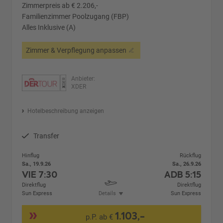
Zimmerpreis ab € 2.206,-
Familienzimmer Poolzugang (FBP)
Alles Inklusive (A)
Zimmer & Verpflegung anpassen
Anbieter:
XDER
Hotelbeschreibung anzeigen
Transfer
Hinflug
Rückflug
Sa., 19.9.26
Sa., 26.9.26
VIE
7:30
ADB
5:15
Direktflug
Direktflug
Sun Express
Details
Sun Express
1.103,-
p.P. ab €