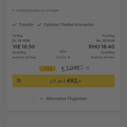
Hotelbeschreibung anzeigen
Transfer
Optional: Flexibel stornierbar
Hinflug
Rückflug
Di., 20.10.26
So., 25.10.26
VIE
16:50
RHO
18:40
Direktflug
Direktflug
Austrian Airlines
Details
Austrian Airlines
1.015,-
€
-51%
492,-
p.P. ab €
Alternative Flugzeiten