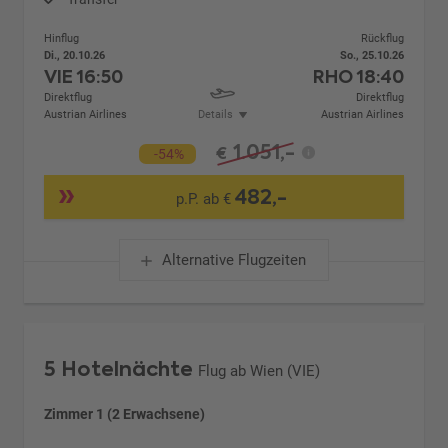
Hinflug
Rückflug
Di., 20.10.26
So., 25.10.26
VIE
16:50
RHO
18:40
Direktflug
Direktflug
Austrian Airlines
Details
Austrian Airlines
1.051,-
€
-54%
482,-
p.P. ab €
Alternative Flugzeiten
5 Hotelnächte
Flug ab Wien (VIE)
Zimmer 1 (2 Erwachsene)