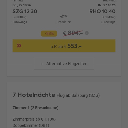
Hinflug
Rückflug
Do., 22.10.26
Di., 27.10.26
SZG
12:30
RHO
10:40
Direktflug
Direktflug
Eurowings
Details
Eurowings
894,-
€
-38%
553,-
p.P. ab €
Alternative Flugzeiten
7 Hotelnächte
Flug ab Salzburg (SZG)
Zimmer 1 (2 Erwachsene)
Zimmerpreis ab € 1.109,-
Doppelzimmer (DB1)