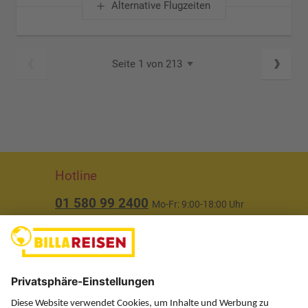
Alternative Flugzeiten
Seite 1 von 213
Hotline
01 580 99 2400
Mo-Fr: 9:00-18:00 Uhr
(ausgenommen Feiertage)
Über uns
Service