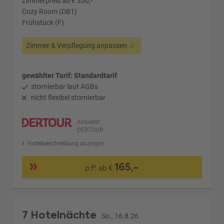
Zimmerpreis ab € 330,-
Cozy Room (DB1)
Frühstück (F)
Zimmer & Verpflegung anpassen
gewählter Tarif: Standardtarif
stornierbar laut AGBs
nicht flexibel stornierbar
Anbieter:
DERTOUR
Hotelbeschreibung anzeigen
165,-
p.P. ab €
7 Hotelnächte
So., 16.8.26