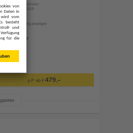
Anbieter:
XDER
Hotelbeschreibung anzeigen
Ohne Transfer
479,-
p.P. ab €
ugzeiten