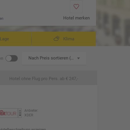
Hotel merken
en
Wohnbeispie
Lage
Klima
Nach Preis sortieren (aufsteigend)
en
Hotel ohne Flug
pro Pers. ab € 247,-
Anbieter:
XDER
Hotelbeschreibung anzeigen