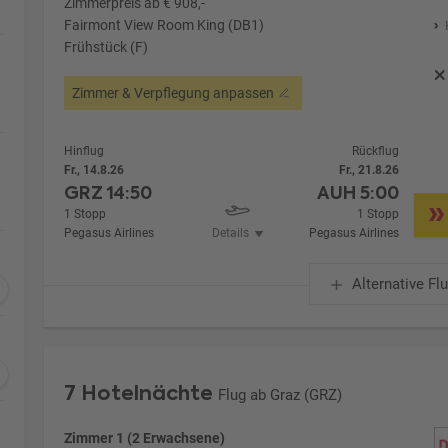
Zimmerpreis ab € 908,-
Fairmont View Room King (DB1)
Frühstück (F)
Zimmer & Verpflegung anpassen
Hinflug
Rückflug
Fr., 14.8.26
Fr., 21.8.26
GRZ
14:50
AUH
5:00
1 Stopp
1 Stopp
Pegasus Airlines
Details
Pegasus Airlines
Alternative Fl
7 Hotelnächte
Flug ab Graz (GRZ)
Zimmer 1 (2 Erwachsene)