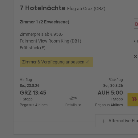
7 Hotelnächte
Flug ab Graz (GRZ)
Zimmer 1 (2 Erwachsene)
Zimmerpreis ab € 958,-
Fairmont View Room King (DB1)
Frühstück (F)
Zimmer & Verpflegung anpassen
Hinflug
Rückflug
So., 23.8.26
So., 30.8.26
GRZ
13:45
AUH
5:00
1 Stopp
1 Stopp
Pegasus Airlines
Details
Pegasus Airlines
Alternative Fl