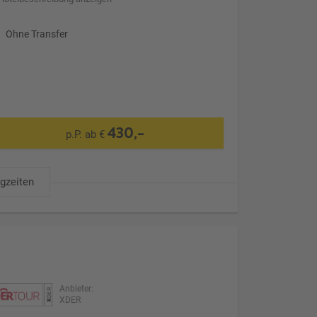
Ohne Transfer
430,-
p.P. ab €
ugzeiten
Anbieter:
XDER