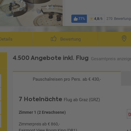
77%
4,8
/6
270
Bewertung
etails
Bewertung
4.500 Angebote
inkl. Flug
Gesamtpreis
anzeig
Pauschalreisen
pro Pers. ab € 430,-
7 Hotelnächte
Flug ab Graz (GRZ)
Zimmer 1 (2 Erwachsene)
Zimmerpreis ab € 860,-
Fairmont View Room King (DB1)