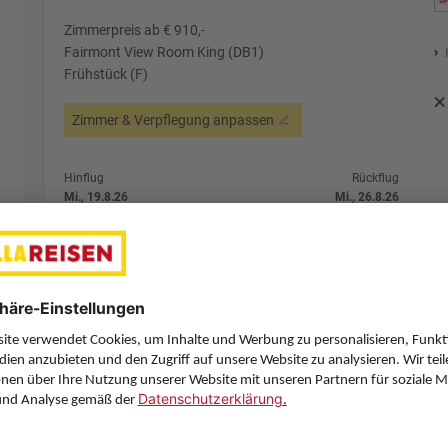
Zimmerpreis ab € 910,-
Fairmont View Room King (DB1)
Frühstück (F)
Zimmer & Verpflegung anpassen
Hinflug
Rückflug
Mi., 19.8.26
Mi., 26.8.26
GRZ
13:35
DXB
4:25
1 Stopp
1 Stopp
Pegasus Airlines
Details
Pegasus Airlines
Alternative Fl
7 Hotelnächte
Flug ab Graz (GRZ)