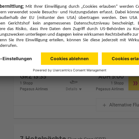
Zimmer 1 (2 Erwachsene)
Zimmerpreis ab € 958,-
Fairmont View Room King (DB1)
Frühstück (F)
Zimmer & Verpflegung anpassen
Hinflug
Rückflug
Mi., 12.8.26
Mi., 19.8.26
GRZ
13:35
AUH
5:00
1 Stopp
1 Stopp
Pegasus Airlines
Details
Pegasus Airlines
Alternative Fl
7 Hotelnächte