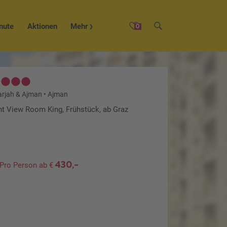
nute
Aktionen
Mehr
0
arjah & Ajman
•
Ajman
nt View Room King, Frühstück, ab Graz
430,-
Pro Person ab €