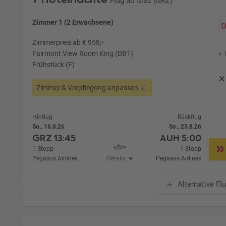
Flug ab Graz (GRZ)
Zimmer 1 (2 Erwachsene)
Zimmerpreis ab € 958,-
Fairmont View Room King (DB1)
Frühstück (F)
Zimmer & Verpflegung anpassen
Hinflug
Rückflug
So., 16.8.26
So., 23.8.26
GRZ
13:45
AUH
5:00
1 Stopp
1 Stopp
Pegasus Airlines
Details
Pegasus Airlines
Alternative Fl