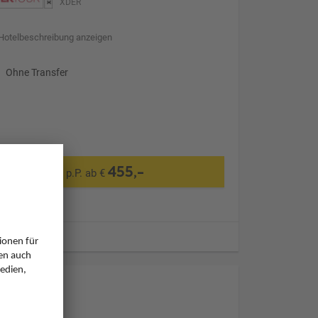
XDER
Hotelbeschreibung anzeigen
Ohne Transfer
455,-
p.P. ab €
ugzeiten