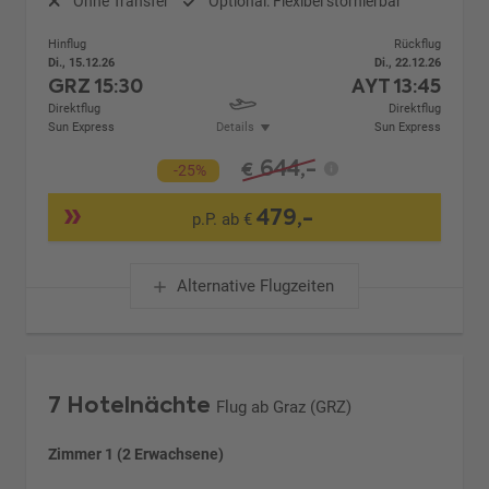
Ohne Transfer
Optional: Flexibel stornierbar
Hinflug
Rückflug
Di., 15.12.26
Di., 22.12.26
GRZ
15:30
AYT
13:45
Direktflug
Direktflug
Sun Express
Details
Sun Express
644,-
€
-25%
479,-
p.P. ab €
Alternative Flugzeiten
7 Hotelnächte
Flug ab Graz (GRZ)
Zimmer 1 (2 Erwachsene)