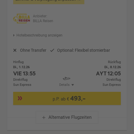
Anbieter:
BILLA Reisen
Hotelbeschreibung anzeigen
Ohne Transfer
Optional: Flexibel stornierbar
Hinflug
Rückflug
Di., 1.12.26
Di., 8.12.26
VIE
13:55
AYT
12:05
Direktflug
Direktflug
Sun Express
Details
Sun Express
493,-
p.P. ab €
Alternative Flugzeiten