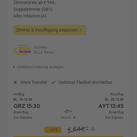
Zimmerpreis ab € 968,-
Doppelzimmer (DB1)
Alles Inklusive (A)
Zimmer & Verpflegung anpassen
Anbieter:
BILLA Reisen
Hotelbeschreibung anzeigen
Ohne Transfer
Optional: Flexibel stornierbar
Hinflug
Rückflug
Di., 15.12.26
Di., 22.12.26
GRZ
15:30
AYT
13:45
Direktflug
Direktflug
Sun Express
Details
Sun Express
644,-
€
-24%