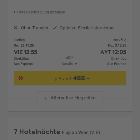
Hotelbeschreibung anzeigen
Ohne Transfer
Optional: Flexibel stornierbar
Hinflug
Rückflug
Do., 26.11.26
Do., 3.12.26
VIE
13:55
AYT
12:05
Direktflug
Direktflug
Sun Express
Details
Sun Express
488,-
p.P. ab €
Alternative Flugzeiten
7 Hotelnächte
Flug ab Wien (VIE)