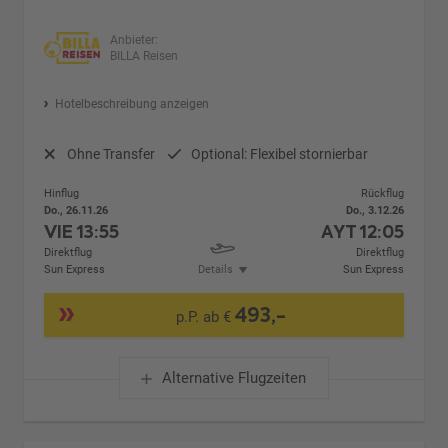
Anbieter:
BILLA Reisen
Hotelbeschreibung anzeigen
Ohne Transfer
Optional: Flexibel stornierbar
Hinflug
Rückflug
Do., 26.11.26
Do., 3.12.26
VIE
13:55
AYT
12:05
Direktflug
Direktflug
Sun Express
Details
Sun Express
493,-
p.P. ab €
Alternative Flugzeiten