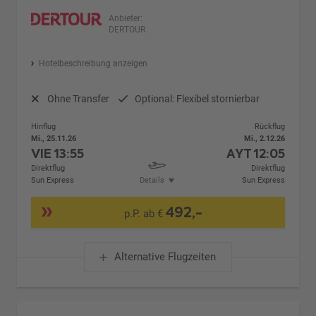
Anbieter:
DERTOUR
Hotelbeschreibung anzeigen
Ohne Transfer
Optional: Flexibel stornierbar
Hinflug
Rückflug
Mi., 25.11.26
Mi., 2.12.26
VIE
13:55
AYT
12:05
Direktflug
Direktflug
Sun Express
Details
Sun Express
492,-
p.P. ab €
Alternative Flugzeiten