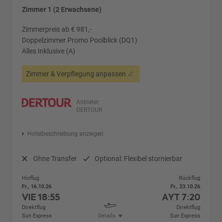
Zimmer 1 (2 Erwachsene)
Zimmerpreis ab € 981,-
Doppelzimmer Promo Poolblick (DQ1)
Alles Inklusive (A)
Zimmer & Verpflegung anpassen
Anbieter:
DERTOUR
Hotelbeschreibung anzeigen
Ohne Transfer
Optional: Flexibel stornierbar
Hinflug
Rückflug
Fr., 16.10.26
Fr., 23.10.26
VIE
18:55
AYT
7:20
Direktflug
Direktflug
Sun Express
Details
Sun Express