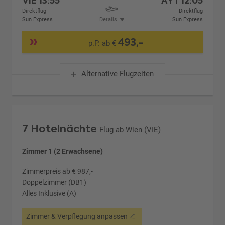
VIE
13:55
AYT
12:05
Direktflug
Direktflug
Sun Express
Details
Sun Express
493,-
p.P. ab €
Alternative Flugzeiten
7 Hotelnächte
Flug ab Wien (VIE)
Zimmer 1 (2 Erwachsene)
Zimmerpreis ab € 987,-
Doppelzimmer (DB1)
Alles Inklusive (A)
Zimmer & Verpflegung anpassen