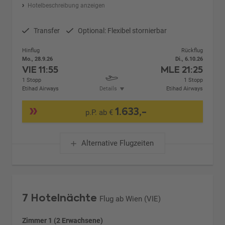
Hotelbeschreibung anzeigen
Transfer
Optional: Flexibel stornierbar
Hinflug
Rückflug
Mo., 28.9.26
Di., 6.10.26
VIE
11:55
MLE
21:25
1 Stopp
1 Stopp
Etihad Airways
Details
Etihad Airways
1.633,-
p.P. ab €
Alternative Flugzeiten
7 Hotelnächte
Flug ab Wien (VIE)
Zimmer 1 (2 Erwachsene)