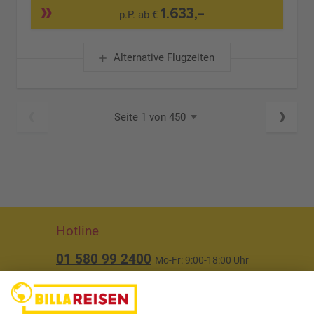
1.633,-
p.P. ab €
Alternative Flugzeiten
Seite 1 von 450
Hotline
01 580 99 2400
Mo-Fr: 9:00-18:00 Uhr
(ausgenommen Feiertage)