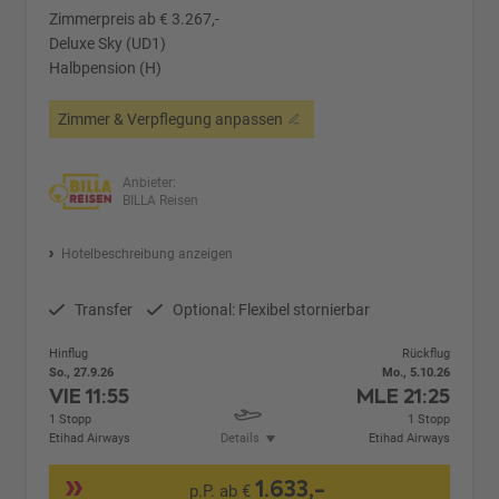
Zimmerpreis ab € 3.267,-
Deluxe Sky (UD1)
Halbpension (H)
Zimmer & Verpflegung anpassen
Anbieter:
BILLA Reisen
Hotelbeschreibung anzeigen
Transfer
Optional: Flexibel stornierbar
Hinflug
Rückflug
So., 27.9.26
Mo., 5.10.26
VIE
11:55
MLE
21:25
1 Stopp
1 Stopp
Etihad Airways
Details
Etihad Airways
1.633,-
p.P. ab €