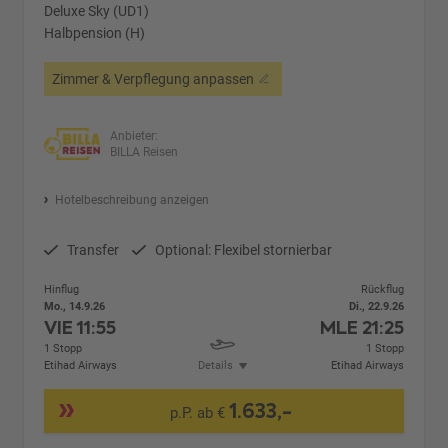
Deluxe Sky (UD1)
Halbpension (H)
Zimmer & Verpflegung anpassen
Anbieter:
BILLA Reisen
Hotelbeschreibung anzeigen
Transfer
Optional: Flexibel stornierbar
Hinflug
Rückflug
Mo., 14.9.26
Di., 22.9.26
VIE
11:55
MLE
21:25
1 Stopp
1 Stopp
Etihad Airways
Details
Etihad Airways
1.633,-
p.P. ab €