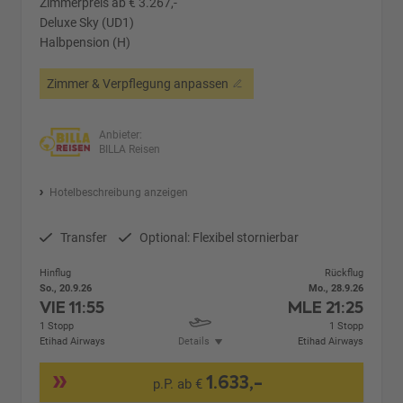
Zimmerpreis ab € 3.267,-
Deluxe Sky (UD1)
Halbpension (H)
Zimmer & Verpflegung anpassen
Anbieter:
BILLA Reisen
Hotelbeschreibung anzeigen
Transfer
Optional: Flexibel stornierbar
Hinflug
Rückflug
So., 20.9.26
Mo., 28.9.26
VIE
11:55
MLE
21:25
1 Stopp
1 Stopp
Etihad Airways
Details
Etihad Airways
1.633,-
p.P. ab €