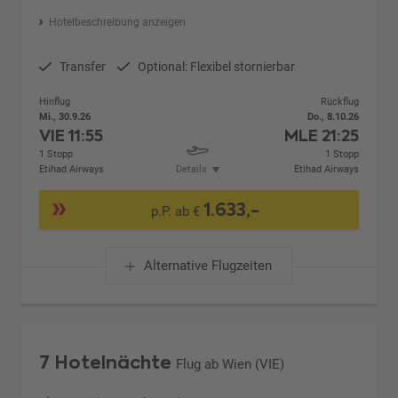
Hotelbeschreibung anzeigen
Transfer
Optional: Flexibel stornierbar
Hinflug
Rückflug
Mi., 30.9.26
Do., 8.10.26
VIE
11:55
MLE
21:25
1 Stopp
1 Stopp
Etihad Airways
Details
Etihad Airways
1.633,-
p.P. ab €
Alternative Flugzeiten
7 Hotelnächte
Flug ab Wien (VIE)