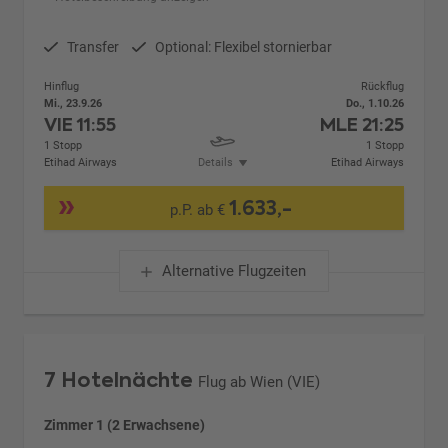
Transfer
Optional: Flexibel stornierbar
Hinflug
Rückflug
Mi., 23.9.26
Do., 1.10.26
VIE
11:55
MLE
21:25
1 Stopp
1 Stopp
Etihad Airways
Details
Etihad Airways
1.633,-
p.P. ab €
Alternative Flugzeiten
7 Hotelnächte
Flug ab Wien (VIE)
Zimmer 1 (2 Erwachsene)