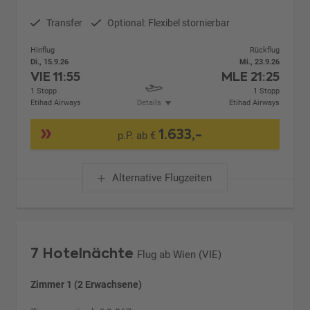
Transfer
Optional: Flexibel stornierbar
Hinflug
Rückflug
Di., 15.9.26
Mi., 23.9.26
VIE
11:55
MLE
21:25
1 Stopp
1 Stopp
Etihad Airways
Details
Etihad Airways
1.633,-
p.P. ab €
Alternative Flugzeiten
7 Hotelnächte
Flug ab Wien (VIE)
Zimmer 1 (2 Erwachsene)