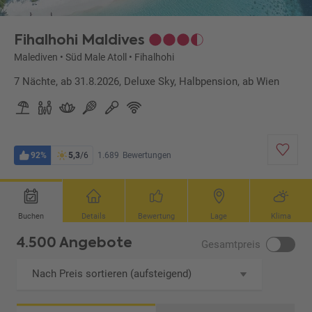
Fihalhohi Maldives
Malediven
•
Süd Male Atoll
•
Fihalhohi
7 Nächte, ab 31.8.2026, Deluxe Sky, Halbpension, ab Wien
92%
5,3
/6
1.689
Bewertungen
Buchen
Details
Bewertung
Lage
Klima
4.500 Angebote
Gesamtpreis
Nach Preis sortieren (aufsteigend)