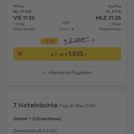
Hinflug
Rückflug
Mo., 31.8.26
Di., 8.9.26
VIE
11:55
MLE
21:25
1 Stopp
1 Stopp
Etihad Airways
Details
Etihad Airways
2.255,-
€
-27%
1.633,-
p.P. ab €
Alternative Flugzeiten
7 Hotelnächte
Flug ab Wien (VIE)
Zimmer 1 (2 Erwachsene)
Zimmerpreis ab € 3.267,-