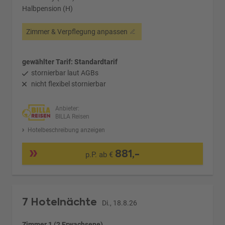
Halbpension (H)
Zimmer & Verpflegung anpassen
gewählter Tarif: Standardtarif
stornierbar laut AGBs
nicht flexibel stornierbar
Anbieter:
BILLA Reisen
Hotelbeschreibung anzeigen
881,-
p.P. ab €
7 Hotelnächte
Di., 18.8.26
Zimmer 1 (2 Erwachsene)