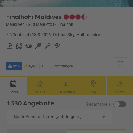
Fihalhohi Maldives
Malediven
•
Süd Male Atoll
•
Fihalhohi
7 Nächte, ab 13.8.2026, Deluxe Sky, Halbpension
92%
5,3
/6
1.689
Bewertungen
Buchen
Details
Bewertung
Lage
Klima
1.530 Angebote
Gesamtpreis
Nach Preis sortieren (aufsteigend)