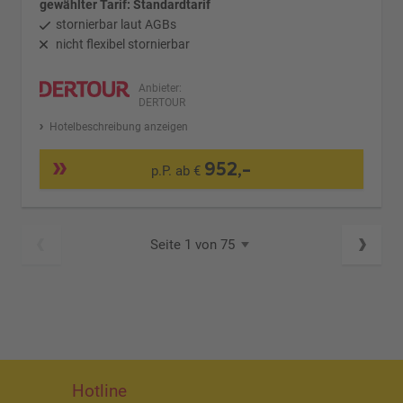
gewählter Tarif: Standardtarif
stornierbar laut AGBs
nicht flexibel stornierbar
Anbieter:
DERTOUR
Hotelbeschreibung anzeigen
952,-
p.P. ab €
Seite 1 von 75
Hotline