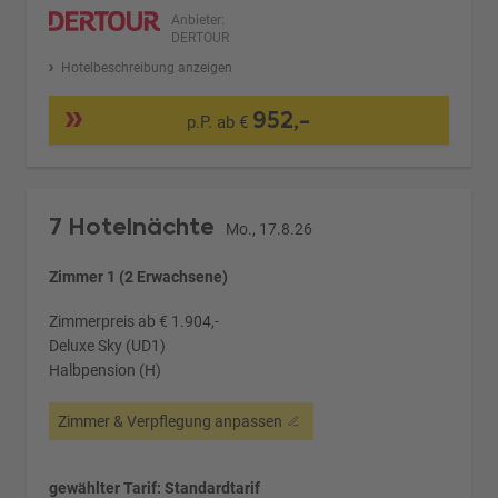
Anbieter:
DERTOUR
Hotelbeschreibung anzeigen
952,-
p.P. ab €
7 Hotelnächte
Mo., 17.8.26
Zimmer 1 (2 Erwachsene)
Zimmerpreis ab € 1.904,-
Deluxe Sky (UD1)
Halbpension (H)
Zimmer & Verpflegung anpassen
gewählter Tarif: Standardtarif