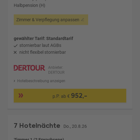
Halbpension (H)
Zimmer & Verpflegung anpassen
gewählter Tarif: Standardtarif
stornierbar laut AGBs
nicht flexibel stornierbar
Anbieter:
DERTOUR
Hotelbeschreibung anzeigen
952,-
p.P. ab €
7 Hotelnächte
Do., 20.8.26
Zimmer 1 (2 Erwachsene)