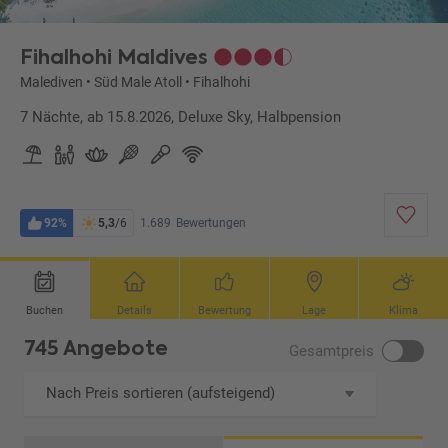
Fihalhohi Maldives
Malediven
•
Süd Male Atoll
•
Fihalhohi
7 Nächte, ab 15.8.2026, Deluxe Sky, Halbpension
92%
5,3
/6
1.689
Bewertungen
Buchen
Details
Bewertung
Lage
Klima
745 Angebote
Gesamtpreis
Nach Preis sortieren (aufsteigend)