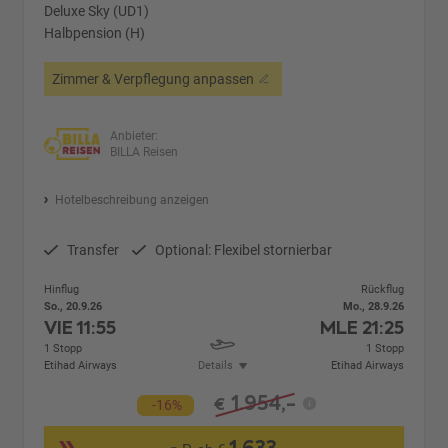
Deluxe Sky (UD1)
Halbpension (H)
Zimmer & Verpflegung anpassen
Anbieter:
BILLA Reisen
Hotelbeschreibung anzeigen
Transfer
Optional: Flexibel stornierbar
Hinflug
Rückflug
So., 20.9.26
Mo., 28.9.26
VIE
11:55
MLE
21:25
1 Stopp
1 Stopp
Etihad Airways
Details
Etihad Airways
1.954,-
€
-16%