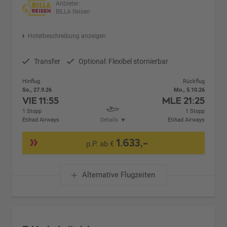
Anbieter:
BILLA Reisen
Hotelbeschreibung anzeigen
Transfer
Optional: Flexibel stornierbar
Hinflug
Rückflug
So., 27.9.26
Mo., 5.10.26
VIE
11:55
MLE
21:25
1 Stopp
1 Stopp
Etihad Airways
Details
Etihad Airways
1.633,-
p.P. ab €
Alternative Flugzeiten