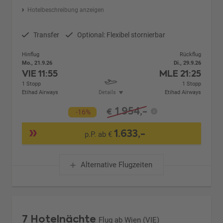
Hotelbeschreibung anzeigen
Transfer
Optional: Flexibel stornierbar
Hinflug
Rückflug
Mo., 21.9.26
Di., 29.9.26
VIE
11:55
MLE
21:25
1 Stopp
1 Stopp
Etihad Airways
Details
Etihad Airways
1.954,-
€
-16%
1.633,-
p.P. ab €
Alternative Flugzeiten
7 Hotelnächte
Flug ab Wien (VIE)