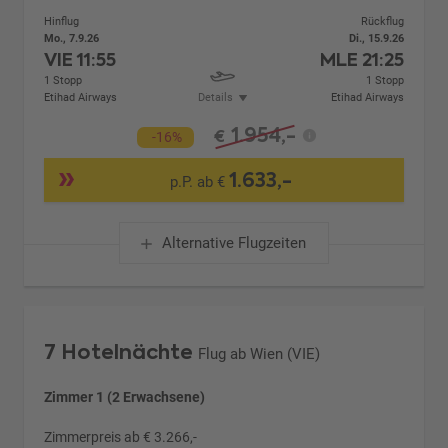
Hinflug
Rückflug
Mo., 7.9.26
Di., 15.9.26
VIE
11:55
MLE
21:25
1 Stopp
1 Stopp
Etihad Airways
Details
Etihad Airways
1.954,-
€
-16%
1.633,-
p.P. ab €
Alternative Flugzeiten
7 Hotelnächte
Flug ab Wien (VIE)
Zimmer 1 (2 Erwachsene)
Zimmerpreis ab € 3.266,-