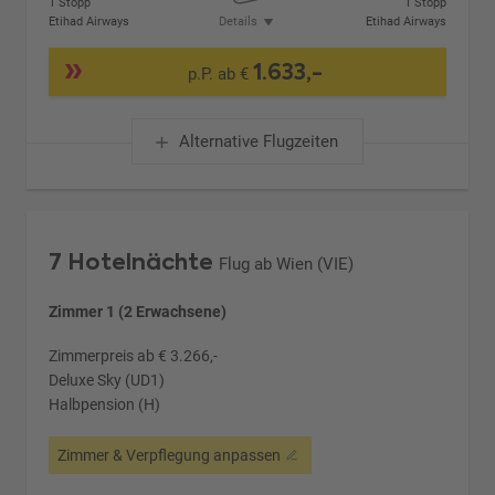
1 Stopp
1 Stopp
Etihad Airways
Details
Etihad Airways
1.633,-
p.P. ab €
Alternative Flugzeiten
7 Hotelnächte
Flug ab Wien (VIE)
Zimmer 1 (2 Erwachsene)
Zimmerpreis ab € 3.266,-
Deluxe Sky (UD1)
Halbpension (H)
Zimmer & Verpflegung anpassen