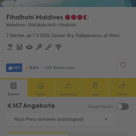
Fihalhohi Maldives
Malediven
•
Süd Male Atoll
•
Fihalhohi
7 Nächte, ab 7.9.2026, Deluxe Sky, Halbpension, ab Wien
92%
5,3
/6
1.689
Bewertungen
Buchen
Details
Bewertung
Lage
Klima
4.147 Angebote
Gesamtpreis
Nach Preis sortieren (aufsteigend)