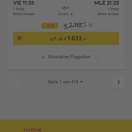
VIE
11:55
MLE
21:25
1 Stopp
1 Stopp
Etihad Airways
Details
Etihad Airways
2.112,-
€
-22%
1.633,-
p.P. ab €
Alternative Flugzeiten
Seite 1 von 415
Hotline