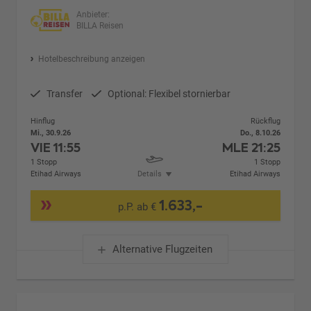
Anbieter:
BILLA Reisen
Hotelbeschreibung anzeigen
Transfer
Optional: Flexibel stornierbar
Hinflug
Rückflug
Mi., 30.9.26
Do., 8.10.26
VIE
11:55
MLE
21:25
1 Stopp
1 Stopp
Etihad Airways
Details
Etihad Airways
1.633,-
p.P. ab €
Alternative Flugzeiten