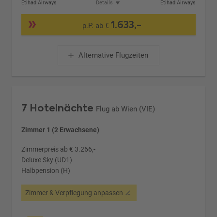
Etihad Airways
Details
Etihad Airways
1.633,-
p.P. ab €
Alternative Flugzeiten
7 Hotelnächte
Flug ab Wien (VIE)
Zimmer 1 (2 Erwachsene)
Zimmerpreis ab € 3.266,-
Deluxe Sky (UD1)
Halbpension (H)
Zimmer & Verpflegung anpassen