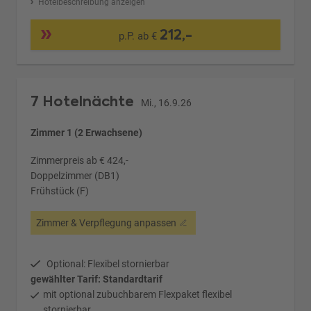
Hotelbeschreibung anzeigen
212,-
p.P. ab €
7 Hotelnächte
Mi., 16.9.26
Zimmer 1 (2 Erwachsene)
Zimmerpreis ab € 424,-
Doppelzimmer (DB1)
Frühstück (F)
Zimmer & Verpflegung anpassen
Optional: Flexibel stornierbar
gewählter Tarif: Standardtarif
mit optional zubuchbarem Flexpaket flexibel
stornierbar