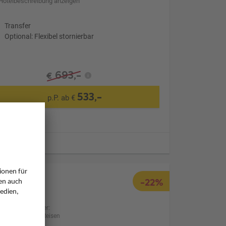
Hotelbeschreibung anzeigen
Transfer
Optional: Flexibel stornierbar
693,-
€
533,-
p.P. ab €
ugzeiten
-22%
Anbieter:
BILLA Reisen