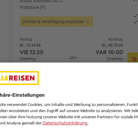
Studio Standard (SG7)
Frühstück (F)
Zimmer & Verpflegung anpassen
Hinflug
Rückflug
Di., 13.10.26
Di., 20.10.26
VIE
12:30
VAR
16:00
Direktflug
Direktflug
Austrian Airlines
Details
Austrian Airlines
Alternative Fl
7 Hotelnächte
Flug ab Wien (VIE)
Zimmer 1 (2 Erwachsene)