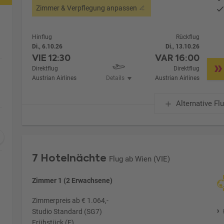
Zimmer & Verpflegung anpassen
Hinflug
Rückflug
Di., 6.10.26
Di., 13.10.26
VIE
12:30
VAR
16:00
Direktflug
Direktflug
Austrian Airlines
Details
Austrian Airlines
Alternative Fl
7 Hotelnächte
Flug ab Wien (VIE)
Zimmer 1 (2 Erwachsene)
Zimmerpreis ab € 1.064,-
Studio Standard (SG7)
Frühstück (F)