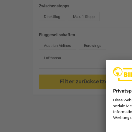
Zwischenstopps
Direktflug
Max. 1 Stopp
Fluggesellschaften
Austrian Airlines
Eurowings
Lufthansa
Filter zurücksetzen