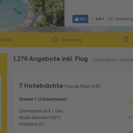
94%
5,4
/6
583
Bewertung
etails
Bewertung
1.276 Angebote
inkl. Flug
Gesamtpreis
anzeig
7 Hotelnächte
Flug ab Wien (VIE)
Zimmer 1 (2 Erwachsene)
Zimmerpreis ab € 1.064,-
Studio Standard (SG7)
Frühstück (F)