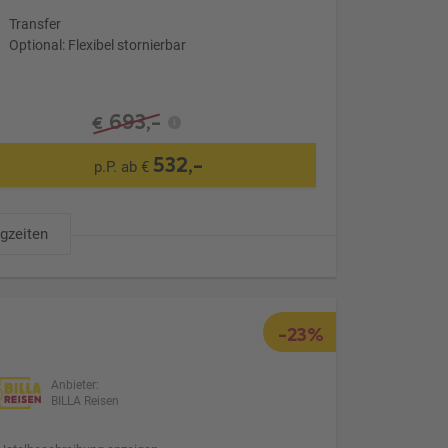
Transfer
Optional: Flexibel stornierbar
693,-
€
532,-
p.P. ab €
ugzeiten
-23%
Anbieter:
BILLA Reisen