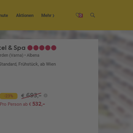
nute
Aktionen
Mehr
0
el & Spa
orden (Varna)
•
Albena
Standard, Frühstück, ab Wien
693,-
€
-23%
532,-
Pro Person ab €