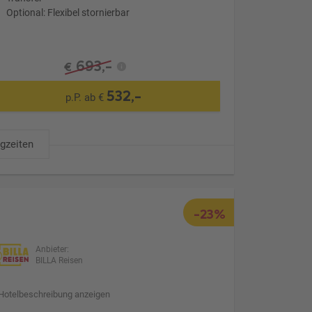
Optional: Flexibel stornierbar
693,-
€
532,-
p.P. ab €
ugzeiten
-23%
Anbieter:
BILLA Reisen
Hotelbeschreibung anzeigen