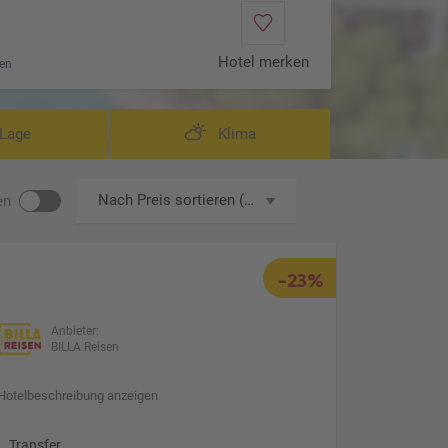
Hotel merken
en
Wohnbeispie
Lage
Klima
Nach Preis sortieren (aufsteigend)
en
-23%
Anbieter:
BILLA Reisen
Hotelbeschreibung anzeigen
Transfer