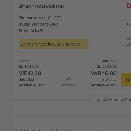
Zimmer 1 (2 Erwachsene)
Zimmerpreis ab € 1.072,-
Studio Standard (SG7)
Frühstück (F)
Zimmer & Verpflegung anpassen
Hinflug
Rückflug
Di., 13.10.26
Di., 20.10.26
VIE
12:30
VAR
16:00
Direktflug
Direktflug
Austrian Airlines
Details
Austrian Airlines
Alternative Fl