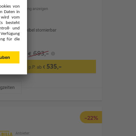
Hotelbeschreibung anzeigen
Transfer
Optional: Flexibel stornierbar
693,-
€
535,-
p.P. ab €
ugzeiten
-22%
Anbieter: