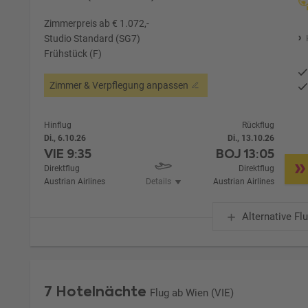
Zimmerpreis ab € 1.072,-
Studio Standard (SG7)
Frühstück (F)
Zimmer & Verpflegung anpassen
Hinflug
Rückflug
Di., 6.10.26
Di., 13.10.26
VIE
9:35
BOJ
13:05
Direktflug
Direktflug
Austrian Airlines
Details
Austrian Airlines
Alternative Fl
7 Hotelnächte
Flug ab Wien (VIE)