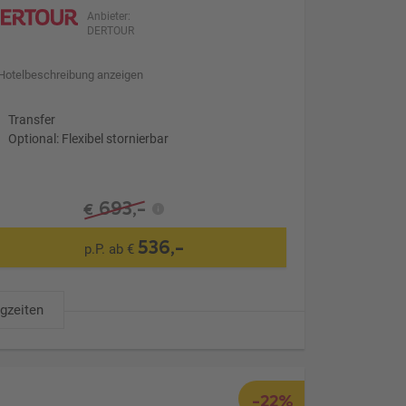
Anbieter:
DERTOUR
Hotelbeschreibung anzeigen
Transfer
Optional: Flexibel stornierbar
693,-
€
536,-
p.P. ab €
ugzeiten
-22%