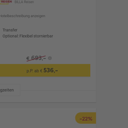
BILLA Reisen
Hotelbeschreibung anzeigen
Transfer
Optional: Flexibel stornierbar
693,-
€
536,-
p.P. ab €
ugzeiten
-22%