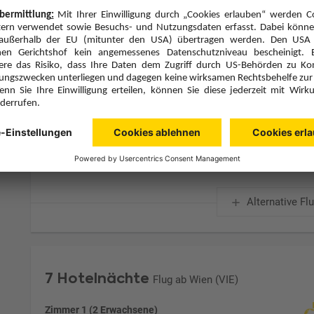
Zimmerpreis ab € 1.070,-
Studio Standard (SG7)
Frühstück (F)
Zimmer & Verpflegung anpassen
Hinflug
Rückflug
So., 4.10.26
So., 11.10.26
VIE
9:35
BOJ
13:05
Direktflug
Direktflug
Austrian Airlines
Details
Austrian Airlines
Alternative Fl
7 Hotelnächte
Flug ab Wien (VIE)
Zimmer 1 (2 Erwachsene)