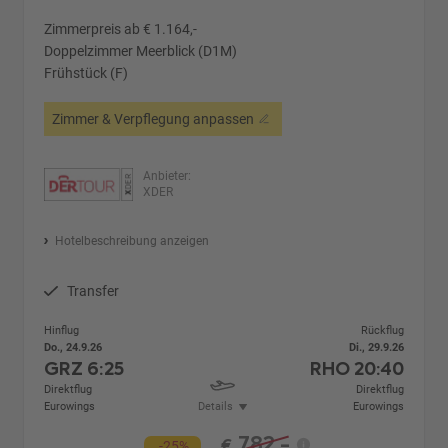
Zimmerpreis ab € 1.164,-
Doppelzimmer Meerblick (D1M)
Frühstück (F)
Zimmer & Verpflegung anpassen
Anbieter:
XDER
Hotelbeschreibung anzeigen
Transfer
Hinflug
Rückflug
Do., 24.9.26
Di., 29.9.26
GRZ
6:25
RHO
20:40
Direktflug
Direktflug
Eurowings
Details
Eurowings
782,-
€
-25%