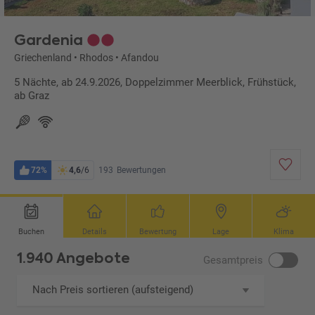
Gardenia
Griechenland
•
Rhodos
•
Afandou
5 Nächte, ab 24.9.2026, Doppelzimmer Meerblick, Frühstück,
ab Graz
72%
4,6
/6
193
Bewertungen
Buchen
Details
Bewertung
Lage
Klima
1.940 Angebote
Gesamtpreis
Nach Preis sortieren (aufsteigend)