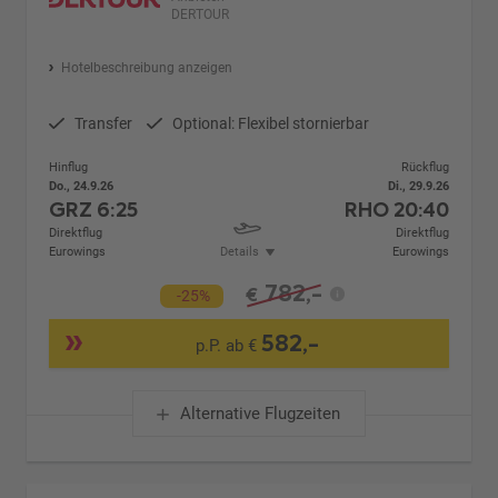
DERTOUR
Hotelbeschreibung anzeigen
Transfer
Optional: Flexibel stornierbar
Hinflug
Rückflug
Do., 24.9.26
Di., 29.9.26
GRZ
6:25
RHO
20:40
Direktflug
Direktflug
Eurowings
Details
Eurowings
782,-
€
-25%
582,-
p.P. ab €
Alternative Flugzeiten