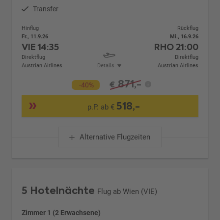
Transfer
Hinflug
Rückflug
Fr., 11.9.26
Mi., 16.9.26
VIE
14:35
RHO
21:00
Direktflug
Direktflug
Austrian Airlines
Details
Austrian Airlines
871,-
€
-40%
518,-
p.P. ab €
Alternative Flugzeiten
5 Hotelnächte
Flug ab Wien (VIE)
Zimmer 1 (2 Erwachsene)