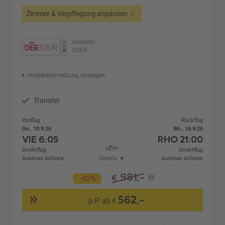
Zimmer & Verpflegung anpassen
Anbieter:
XDER
Hotelbeschreibung anzeigen
Transfer
Hinflug
Rückflug
Do., 10.9.26
Mi., 16.9.26
VIE
6:05
RHO
21:00
Direktflug
Direktflug
Austrian Airlines
Details
Austrian Airlines
981,-
€
-42%
562,-
p.P. ab €