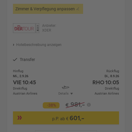
Zimmer & Verpflegung anpassen
Anbieter:
XDER
Hotelbeschreibung anzeigen
Transfer
Hinflug
Rückflug
Mi., 2.9.26
Di., 8.9.26
VIE
10:45
RHO
10:05
Direktflug
Direktflug
Austrian Airlines
Details
Austrian Airlines
981,-
€
-38%
601,-
p.P. ab €