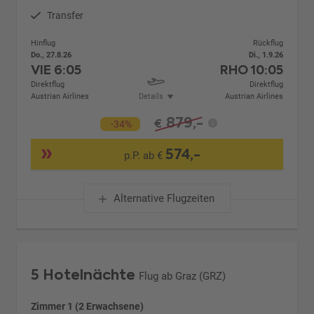
Transfer
Hinflug
Rückflug
Do., 27.8.26
Di., 1.9.26
VIE
6:05
RHO
10:05
Direktflug
Direktflug
Austrian Airlines
Details
Austrian Airlines
879,-
€
-34%
574,-
p.P. ab €
Alternative Flugzeiten
5 Hotelnächte
Flug ab Graz (GRZ)
Zimmer 1 (2 Erwachsene)