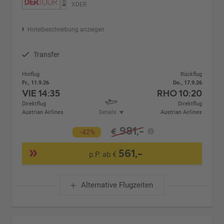
XDER
Hotelbeschreibung anzeigen
Transfer
Hinflug
Rückflug
Fr., 11.9.26
Do., 17.9.26
VIE
14:35
RHO
10:20
Direktflug
Direktflug
Austrian Airlines
Details
Austrian Airlines
981,-
€
-42%
561,-
p.P. ab €
Alternative Flugzeiten