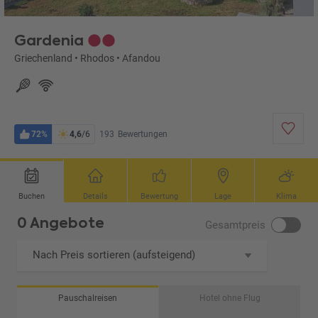
Gardenia
Griechenland
•
Rhodos
•
Afandou
72%
4,6
/6
193
Bewertungen
Buchen
Details
Bewertung
Lage
Klima
0 Angebote
Gesamtpreis
Nach Preis sortieren (aufsteigend)
Pauschalreisen
Hotel ohne Flug