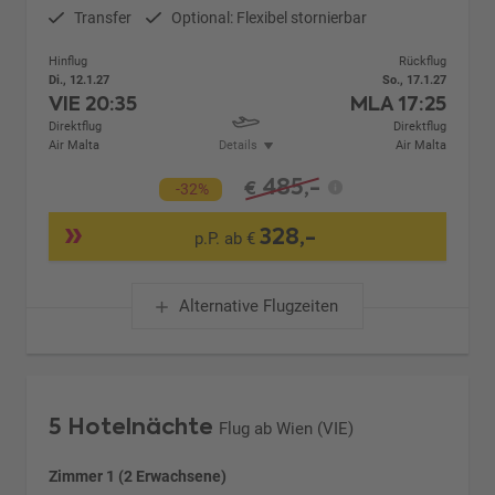
Transfer
Optional: Flexibel stornierbar
Hinflug
Rückflug
Di., 12.1.27
So., 17.1.27
VIE
20:35
MLA
17:25
Direktflug
Direktflug
Air Malta
Details
Air Malta
485,-
€
-32%
328,-
p.P. ab €
Alternative Flugzeiten
5 Hotelnächte
Flug ab Wien (VIE)
Zimmer 1 (2 Erwachsene)