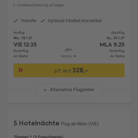
Hotelbeschreibung anzeigen
Transfer
Optional: Flexibel stornierbar
Hinflug
Rückflug
Mo., 18.1.27
Sa., 23.1.27
VIE
12:35
MLA
9:25
Direktflug
Direktflug
Air Malta
Details
Air Malta
328,-
p.P. ab €
Alternative Flugzeiten
5 Hotelnächte
Flug ab Wien (VIE)
Zimmer 1 (2 Erwachsene)