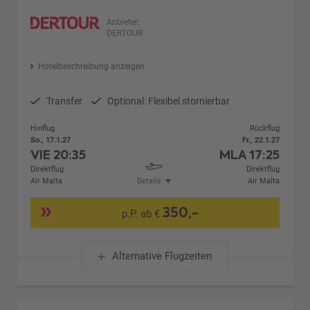
Anbieter:
DERTOUR
Hotelbeschreibung anzeigen
Transfer
Optional: Flexibel stornierbar
Hinflug
Rückflug
So., 17.1.27
Fr., 22.1.27
VIE
20:35
MLA
17:25
Direktflug
Direktflug
Air Malta
Details
Air Malta
350,-
p.P. ab €
Alternative Flugzeiten