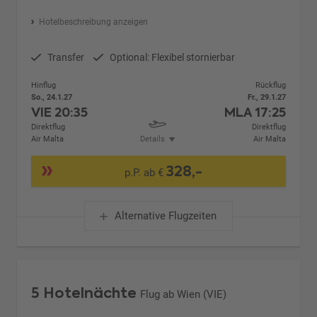
Hotelbeschreibung anzeigen
Transfer
Optional: Flexibel stornierbar
Hinflug
Rückflug
So., 24.1.27
Fr., 29.1.27
VIE
20:35
MLA
17:25
Direktflug
Direktflug
Air Malta
Details
Air Malta
328,-
p.P. ab €
Alternative Flugzeiten
5 Hotelnächte
Flug ab Wien (VIE)