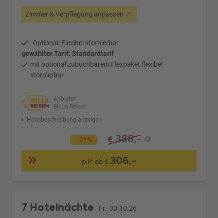
Zimmer & Verpflegung anpassen
Optional: Flexibel stornierbar
gewählter Tarif: Standardtarif
mit optional zubuchbarem Flexpaket flexibel
stornierbar
Anbieter:
BILLA Reisen
Hotelbeschreibung anzeigen
388,-
€
-21%
306,-
p.P. ab €
7 Hotelnächte
Fr., 30.10.26