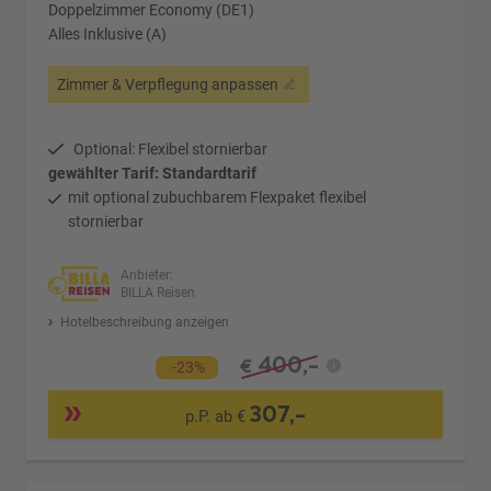
Doppelzimmer Economy (DE1)
Alles Inklusive (A)
Zimmer & Verpflegung anpassen
Optional: Flexibel stornierbar
gewählter Tarif: Standardtarif
mit optional zubuchbarem Flexpaket flexibel
stornierbar
Anbieter:
BILLA Reisen
Hotelbeschreibung anzeigen
400,-
€
-23%
307,-
p.P. ab €