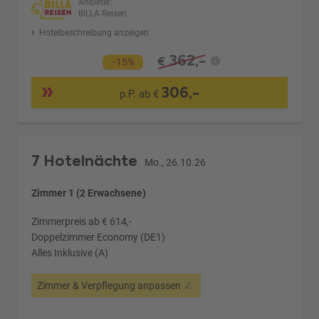
Anbieter:
BILLA Reisen
Hotelbeschreibung anzeigen
362,-
€
-15%
306,-
p.P. ab €
7 Hotelnächte
Mo., 26.10.26
Zimmer 1 (2 Erwachsene)
Zimmerpreis ab € 614,-
Doppelzimmer Economy (DE1)
Alles Inklusive (A)
Zimmer & Verpflegung anpassen