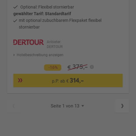
Optional: Flexibel stornierbar
gewählter Tarif: Standardtarif
mit optional zubuchbarem Flexpaket flexibel
stornierbar
Anbieter:
DERTOUR
Hotelbeschreibung anzeigen
375,-
€
-16%
314,-
p.P. ab €
Seite 1 von 13