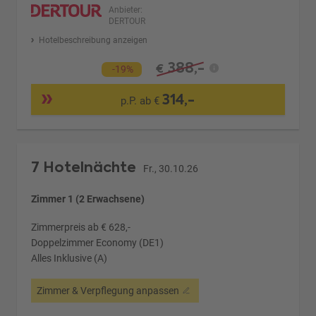
Anbieter:
DERTOUR
Hotelbeschreibung anzeigen
388,-
€
-19%
314,-
p.P. ab €
7 Hotelnächte
Fr., 30.10.26
Zimmer 1 (2 Erwachsene)
Zimmerpreis ab € 628,-
Doppelzimmer Economy (DE1)
Alles Inklusive (A)
Zimmer & Verpflegung anpassen